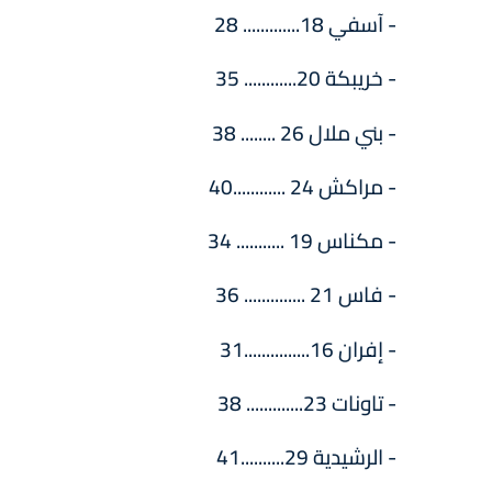
- آسفي 18............. 28
- خريبكة 20............ 35
- بني ملال 26 ........ 38
- مراكش 24 ............40
- مكناس 19 ........... 34
- فاس 21 .............. 36
- إفران 16...............31
- تاونات 23............. 38
- الرشيدية 29..........41