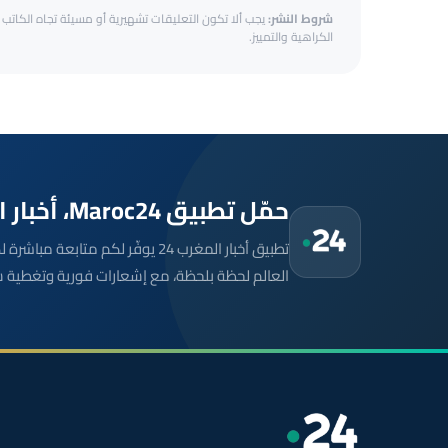
شروط النشر:
يجب ألا تكون التعليقات تشهيرية أو مسيئة تجاه الكاتب أ
الكراهية والتمييز.
حمّل تطبيق Maroc24، أخبار المغرب تصلك أولاً
تطبيق أخبار المغرب 24 يوفّر لكم متا
العالم لحظة بلحظة، مع إشعارات فورية وتغطية 