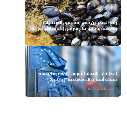
رفع الحظر عن جمع وتسويق الصدفيات
بمنطقة واد لاو-قاع سراس (كتابة الدولة)
7 غشت 2026 - 16:35
اتصالات.. الاتحاد الأوروبي يسرع وتيرة نشر
شبكة أقماره الاصطناعية "إيريس2"
7 غشت 2026 - 16:29