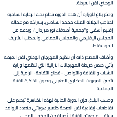
الوطني لفن العيطة.
وذكر بلاغ للوزارة أن هذه الدورة تنظم تحت الرعاية السامية
لصاحب الجلالة الملك محمد السادس، بشراكة مع عمالة
إقليم آسفي و"جمعية أصدقاء تور هيردال"، وبدعم من
المجلس الإقليمي والمجلس الجماعي والمكتب الشريف
للفوسفاط.
وأضاف المصدر ذاته أن تنظيم المهرجان الوطني لفن العيطة
يأتي ضمن خريطة المهرجانات التراثية التي تنظمها وزارة
الشباب والثقافة والتواصل –قطاع الثقافة- الرامية إلى
تثمين الموروث الحضاري المغربي وصون الذاكرة الفنية
الجماعية.
وحسب البلاغ، فإن الدورة الحالية لهذه التظاهرة تبصم على
تقاطعات إيقاعية لفن العيطة كتعبير هوياتي متعدد الروافد
يستقي مرجعيته الفنية الأصيلة من المكون المحلي