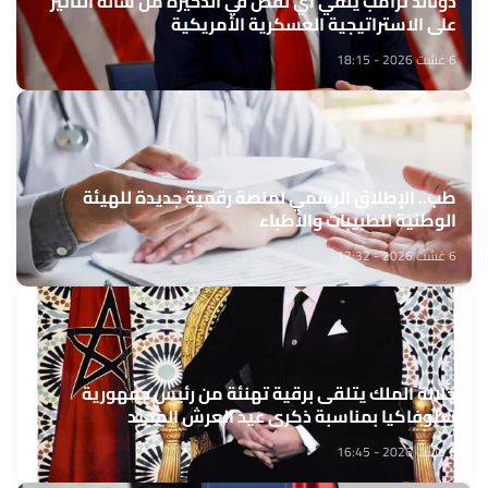
دونالد ترامب ينفي أي نقص في الذخيرة من شأنه التأثير
على الاستراتيجية العسكرية الأمريكية
6 غشت 2026 - 18:15
طب.. الإطلاق الرسمي لمنصة رقمية جديدة للهيئة
الوطنية للطبيبات والأطباء
6 غشت 2026 - 17:32
جلالة الملك يتلقى برقية تهنئة من رئيس جمهورية
سلوفاكيا بمناسبة ذكرى عيد العرش المجيد
6 غشت 2026 - 16:45