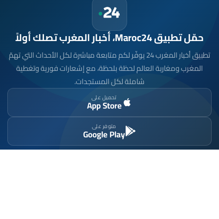
حمّل تطبيق Maroc24، أخبار المغرب تصلك أولاً
تطبيق أخبار المغرب 24 يوفّر لكم متابعة مباشرة لكل الأحداث التي تهمّ
المغرب ومغاربة العالم لحظة بلحظة، مع إشعارات فورية وتغطية
شاملة لكل المستجدات.
تحميل على
App Store
متوفر على
Google Play