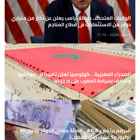
الولايات المتحدة.. دونالد ترامب يعلن عن أكثر من ملياري
دولار من الاستثمارات في قطاع المناجم
8 غشت 2026 - 11:14
الصحراء المغربية .. كولومبيا تعلن تغييرا في موقفها
وتعترف بسيادة المغرب على صحرائه
8 غشت 2026 - 10:41
الدرهم يرتفع بـ 0,8 في المائة مقابل الدولار ما بين 30
يوليوز و5 غشت (بنك المغرب)