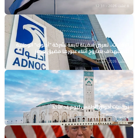
8 غشت 2026 - 12:31
الإمارات.. تعرض سفينة تابعة لشركة "أدنوك" الوطنية
للاستهداف بصاروخ أثناء عبورها مضيق هرمز
8 غشت 2026 - 12:18
توقعات أحوال الطقس ليوم غد الأحد
8 غشت 2026 - 11:58