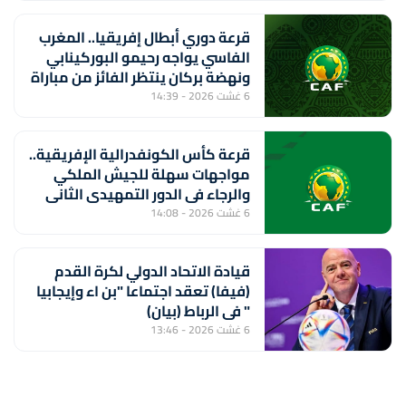
قرعة دوري أبطال إفريقيا.. المغرب
الفاسي يواجه رحيمو البوركينابي
ونهضة بركان ينتظر الفائز من مباراة
ستار سبور السيراليوني وميدينا
6 غشت 2026 - 14:39
يونايتد الغامبي
قرعة كأس الكونفدرالية الإفريقية..
مواجهات سهلة للجيش الملكي
والرجاء في الدور التمهيدي الثاني
6 غشت 2026 - 14:08
قيادة الاتحاد الدولي لكرة القدم
(فيفا) تعقد اجتماعا "بن اء وإيجابيا
" في الرباط (بيان)
6 غشت 2026 - 13:46