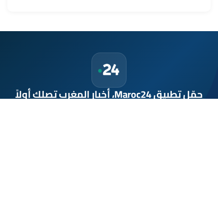
حمّل تطبيق Maroc24، أخبار المغرب تصلك أولاً
تطبيق أخبار المغرب 24 يوفّر لكم متابعة مباشرة لكل الأحداث التي تهمّ
المغرب ومغاربة العالم لحظة بلحظة، مع إشعارات فورية وتغطية
شاملة لكل المستجدات.
تحميل على
App Store
متوفر على
Google Play