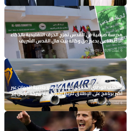
مدرسة صيفية في القدس تمزج الحرف التقليدية بالذكاء
الاصطناعي بدعم من وكالة بيت مال القدس الشريف
6 غشت 2026 - 16:09
المكتب الوطني المغربي للسياحة يعزز جاذبية الجهات عبر
أكبر برنامج على الإطلاق للربط الجوي مع شركة "رايان إير"
6 غشت 2026 - 15:36