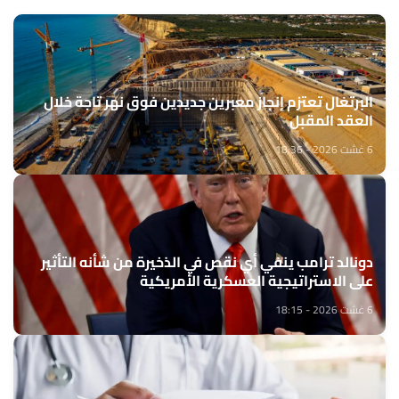
البرتغال تعتزم إنجاز معبرين جديدين فوق نهر تاجة خلال
العقد المقبل
6 غشت 2026 - 18:36
دونالد ترامب ينفي أي نقص في الذخيرة من شأنه التأثير
على الاستراتيجية العسكرية الأمريكية
6 غشت 2026 - 18:15