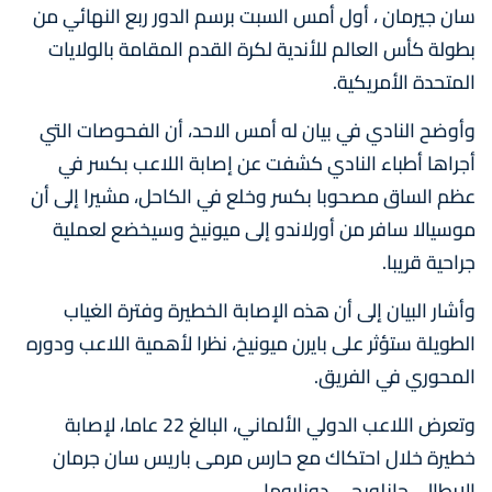
سان جيرمان ، أول أمس السبت برسم الدور ربع النهائي من
بطولة كأس العالم للأندية لكرة القدم المقامة بالولايات
المتحدة الأمريكية.
وأوضح النادي في بيان له أمس الاحد، أن الفحوصات التي
أجراها أطباء النادي كشفت عن إصابة اللاعب بكسر في
عظم الساق مصحوبا بكسر وخلع في الكاحل، مشيرا إلى أن
موسيالا سافر من أورلاندو إلى ميونيخ وسيخضع لعملية
جراحية قريبا.
وأشار البيان إلى أن هذه الإصابة الخطيرة وفترة الغياب
الطويلة ستؤثر على بايرن ميونيخ، نظرا لأهمية اللاعب ودوره
المحوري في الفريق.
وتعرض اللاعب الدولي الألماني، البالغ 22 عاما، لإصابة
خطيرة خلال احتكاك مع حارس مرمى باريس سان جرمان
الإيطالي جانلويجي دوناروما.