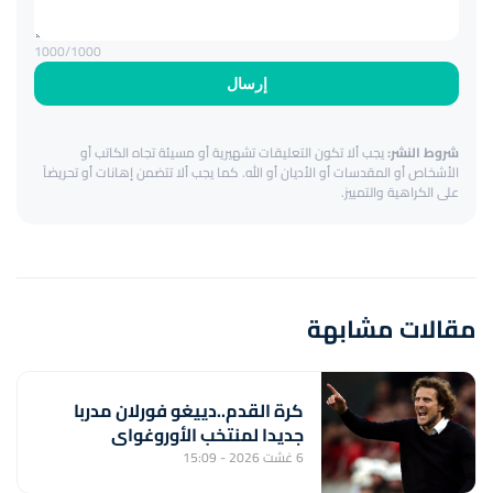
1000
/1000
إرسال
شروط النشر:
يجب ألا تكون التعليقات تشهيرية أو مسيئة تجاه الكاتب أو
الأشخاص أو المقدسات أو الأديان أو الله. كما يجب ألا تتضمن إهانات أو تحريضاً
على الكراهية والتمييز.
مقالات مشابهة
كرة القدم..دييغو فورلان مدربا
جديدا لمنتخب الأوروغواي
6 غشت 2026 - 15:09