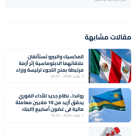
مقالات مشابهة
المكسيك والبيرو تستأنفان
علاقاتهما الدبلوماسية إثر أزمة
مرتبطة بمنح اللجوء لرئيسة وزراء
بيروفية سابقة
7 غشت 2026 - 20:31
رواندا.. نظام جديد للأداء الفوري
يحقق أزيد من 10 ملايين معاملة
مالية في غضون أسابيع (البنك
المركزي)
7 غشت 2026 - 19:23