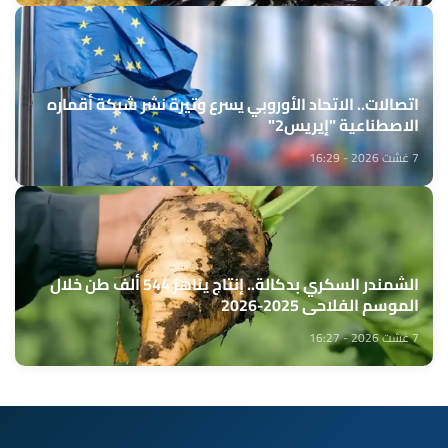
اتصالات.. الاتحاد الأوروبي يسرع وتيرة نشر شبكة أقماره
الاصطناعية "إيريس2"
7 غشت 2026 - 16:29
الشمندر السكري بدكالة.. إنتاج يناهز 544 ألف طن خلال
الموسم الفلاحي 2025-2026
7 غشت 2026 - 16:27