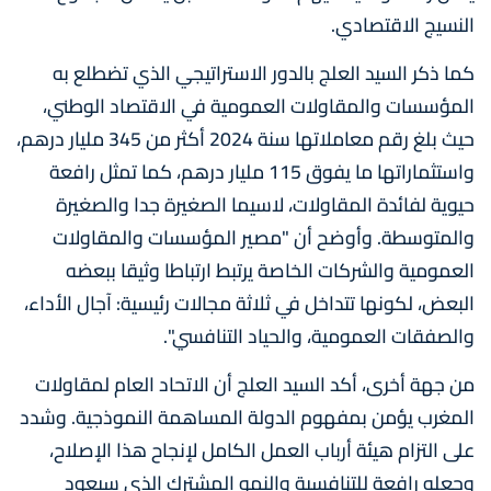
النسيج الاقتصادي.
كما ذكر السيد العلج بالدور الاستراتيجي الذي تضطلع به
المؤسسات والمقاولات العمومية في الاقتصاد الوطني،
حيث بلغ رقم معاملاتها سنة 2024 أكثر من 345 مليار درهم،
واستثماراتها ما يفوق 115 مليار درهم، كما تمثل رافعة
حيوية لفائدة المقاولات، لاسيما الصغيرة جدا والصغيرة
والمتوسطة. وأوضح أن "مصير المؤسسات والمقاولات
العمومية والشركات الخاصة يرتبط ارتباطا وثيقا ببعضه
البعض، لكونها تتداخل في ثلاثة مجالات رئيسية: آجال الأداء،
والصفقات العمومية، والحياد التنافسي".
من جهة أخرى، أكد السيد العلج أن الاتحاد العام لمقاولات
المغرب يؤمن بمفهوم الدولة المساهمة النموذجية. وشدد
على التزام هيئة أرباب العمل الكامل لإنجاح هذا الإصلاح،
وجعله رافعة للتنافسية والنمو المشترك الذي سيعود