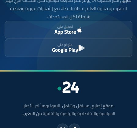
تطبيق أخبار المغرب 24 يوفّر لكم متابعة مباشرة لكل الأحداث التي تهمّ
المغرب ومغاربة العالم لحظة بلحظة، مع إشعارات فورية وتغطية
شاملة لكل المستجدات.
تحميل على
App Store
متوفر على
Google Play
موقع إخباري مستقل وشامل. تابعوا يومياً آخر الأخبار
السياسية والاقتصادية والرياضية والثقافية من المغرب.