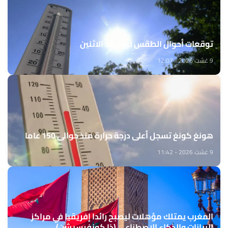
توقعات أحوال الطقس ليوم غد الاثنين
9 غشت 2026 - 12:07
هونغ كونغ تسجل أعلى درجة حرارة منذ حوالي 150 عاما
9 غشت 2026 - 11:42
المغرب يمتلك مؤهلات ليصبح رائدا إفريقيا في مراكز
البيانات والذكاء الاصطناعي (ذا كونفرسيشن)