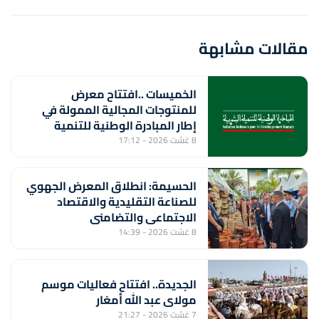
مقالات مشابهة
الخميسات ..افتتاح معرض
للمنتوجات المجالية الممولة في
إطار المبادرة الوطنية للتنمية
البشرية
8 غشت 2026 - 17:12
الحسيمة: انطلاق المعرض الجهوي
للصناعة التقليدية والاقتصاد
الاجتماعي والتضامني
8 غشت 2026 - 14:39
الجديدة.. افتتاح فعاليات موسم
مولاي عبد الله أمغار
7 غشت 2026 - 21:27