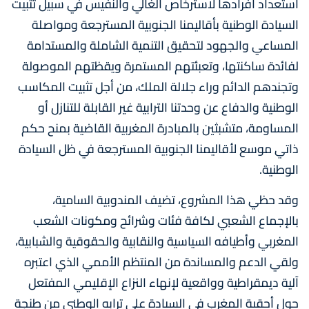
استعداد أفرادها لاسترخاص الغالي والنفيس في سبيل تثبيت
السيادة الوطنية بأقاليمنا الجنوبية المسترجعة ومواصلة
المساعي والجهود لتحقيق التنمية الشاملة والمستدامة
لفائدة ساكنتها، وتعبئتهم المستمرة ويقظتهم الموصولة
وتجندهم الدائم وراء جلالة الملك، من أجل تثبيت المكاسب
الوطنية والدفاع عن وحدتنا الترابية غير القابلة للتنازل أو
المساومة، متشبثين بالمبادرة المغربية القاضية بمنح حكم
ذاتي موسع لأقاليمنا الجنوبية المسترجعة في ظل السيادة
الوطنية.
وقد حظي هذا المشروع، تضيف المندوبية السامية،
بالإجماع الشعبي لكافة فئات وشرائح ومكونات الشعب
المغربي وأطيافه السياسية والنقابية والحقوقية والشبابية،
ولقي الدعم والمساندة من المنتظم الأممي الذي اعتبره
آلية ديمقراطية وواقعية لإنهاء النزاع الإقليمي المفتعل
حول أحقية المغرب في السيادة على ترابه الوطني من طنجة