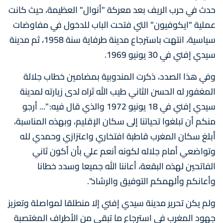
حدث في حرب الريف بعد معركة "أنوال" العظيمة، حيث كانت
عملية "ايكوفيون" التي فتحت الباب للدخول في مفاوضات
سياسية، انتهت باسترجاع مدينة طرفاية سنة 1958، ثم مدينة
سيدي إفني في 30 يونيو 1969.
وفي هذا الصدد، ذكرت المندوبية بمضامين خطاب جلالة
المغفور له الحسن الثاني طيب الله ثراه لدى زيارته لمدينة
سيدي إفني في 18 يونيو 1972 والذي قال فيه: "... أرجو
منكم أن تبلغوا تحياتنا إلى سكان الإقليم، وبهذه المناسبة،
أبلغ سكان المغرب قاطبة افتخاري واعتزازي وحمدي لله
وتواضعي أمام جلاله لكونه أنعم علي بأن أكون ثاني
الفاتحين لهذه البقعة، أعاننا الله جميعا وسدد خطانا
وأعانكم وألهمكم التوفيق والرشاد".
ولم يكن تحرير مدينة سيدي إفني إلا منطلقا لمواصلة وتعزيز
جهود المغرب في استرجاع ما تبقى من الأطراف المغتصبة