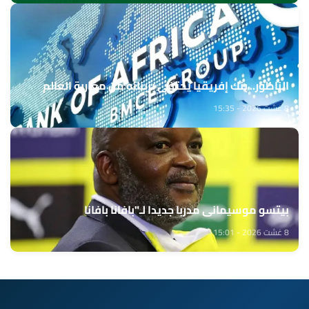
الناظور.. بنك إفريقيا يحتفي بزبنائه من مغاربة العالم
8 غشت 2026 - 15:35
بيتسو موسيماني مدربا جديدا لـ"بافانا بافانا
8 غشت 2026 - 15:01