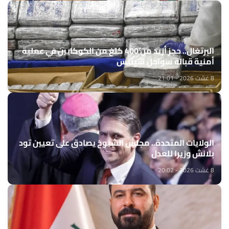
البرتغال.. حجز أزيد من 400 كلغ من الكوكايين في عملية
أمنية قبالة سواحل سينيس
8 غشت 2026 - 21:01
الولايات المتحدة.. مجلس الشيوخ يصادق على تعيين تود
بلانش وزيرا للعدل
8 غشت 2026 - 20:02