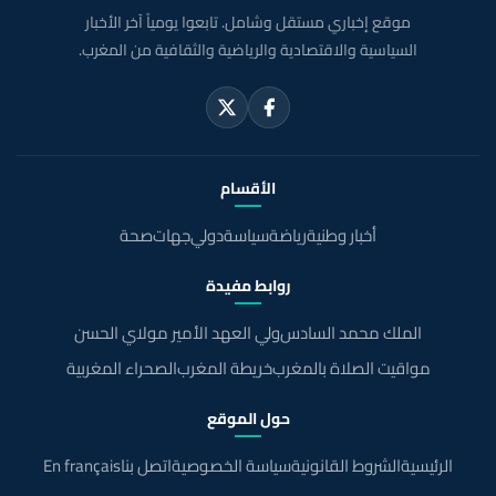
موقع إخباري مستقل وشامل. تابعوا يومياً آخر الأخبار
السياسية والاقتصادية والرياضية والثقافية من المغرب.
الأقسام
أخبار وطنية
رياضة
سياسة
دولي
جهات
صحة
روابط مفيدة
الملك محمد السادس
ولي العهد الأمير مولاي الحسن
مواقيت الصلاة بالمغرب
خريطة المغرب
الصحراء المغربية
حول الموقع
الرئيسية
الشروط القانونية
سياسة الخصوصية
اتصل بنا
En français