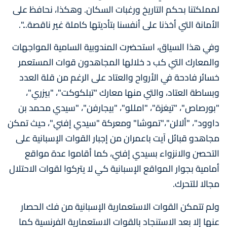
لمملكتنا بحكم التاريخ ورغبات السكان. وهكذا، نحافظ على
الأمانة التي أخذنا على أنفسنا بتأديتها كاملة غير ناقصة...".
وفي هذا السياق، استحضرت المندوبية السامية المواجهات
والمعارك التي كب د خلالها المجاهدون قوات المستعمر
خسائر فادحة في الأرواح والعتاد على الرغم من قلة العدد
وبساطة العتاد، والتي منها معارك "تبلكوكت"، "بيزري"،
"بورصاص"، "تيغزة"، "امللو"، "بيجارفن"، "سيدي محمد بن
داوود"، "ألالن"،"تموشا" ومعركة "سيدي إفني"، حيث تمكن
مجاهدو قبائل آيت باعمران من إجبار القوات الإسبانية على
التحصن والانزواء بسيدي إفني، كما أقاموا عدة مواقع
أمامية بجوار المواقع الإسبانية كي لا يتركوا لقوات الاحتلال
مجالا للتحرك.
ولم تتمكن القوات الاستعمارية الإسبانية من فك الحصار
عنها إلا بعد الاستنجاد بالقوات الاستعمارية الفرنسية كما