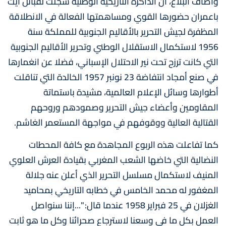
وأضاف البلاغ، أن الذاكرة التاريخية الوطنية سجلت لقبائل آيت
باعمران حضورها القوي ومساهمتها الفعالة في الانطلاقة
المظفرة لجيش التحرير بالأقاليم الجنوبية للمملكة سنة
1956 لاستكمال الاستقلال الوطني وتحرير الأقاليم الجنوبية
التي كانت ترزح تحت نير الاحتلال الإسباني، فضلا عن انغمارها
في صنع أمجاد انتفاضة 23 نونبر 1957 الخالدة التي تناقلت
أطوارها وسائل الإعلام العالمية، مشيدة باستماتة
المقاومين وأعضاء جيش التحرير وصمودهم وروحهم
القتالية العالية ووقوفهم في مواجهة المستعمر الغاشم.
كما تفاعلت هذه الربوع المجاهدة مع كافة المحطات
النضالية التي خاضها الشعب المغربي بقيادة العرش العلوي
المنيف لاستكمال مسلسل التحرير الذي أعلن عنه جلالة
المغفور له محمد الخامس في خطابه التاريخي بمحاميد
الغزلان في 25 فبراير 1958 عندما قال: "...إننا سنواصل
العمل بكل ما في وسعنا لاسترجاع صحرائنا وكل ما هو ثابت