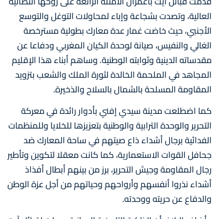
قدمت قبائل آيت باعمران الأمثلة الرائعة على روحها النضالية
العالية، وتصدت بشجاعة وإباء لمحاولات التوغل والتوسع
الأجنبي، حيث خاضت غمار عدة معارك بطولية مسترخصة
الغالي والنفيس، صيانة لوحدة الكيان المغربي ودفاعا عن
مقدساته الدينية وثوابته الوطنية. وساهم أبناء هذا الإقليم
المجاهد في الملحمة الخالدة لثورة الملك والشعب بتزويد
المقاومة المسلحة بالشمال بالسلاح والذخيرة.
كما اضطلعت مدينة سيدي إفني بأدوار رائدة في معركة
التحرير والوحدة الترابية والوطنية بتعزيزها للخلايا وللمنظمات
الفدائية برجال أشداء ذاع صيتهم في ساحة المعارك ضد
جحافل القوات الاستعمارية، كما كانت معقلا لتكوين وتأطير
رجال المقاومة وجيش التحرير، برز من بينهم أبطال أفذاذ
أشداء نذروا أنفسهم وأرواحهم وحياتهم من أجل عزة الوطن
والدفاع عن حريته ووحدته.