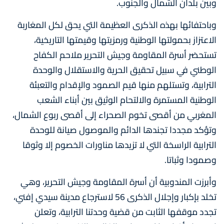
وبين بلدان الشمال والجنوب.
وباحتفائها بهذه الذكرى العظيمة التي يحق لكل المغاربة
الاعتزاز بحمولتها الوطنية ورمزيتها وقيمتها التاريخية،
تستحضر أسرة المقاومة وجيش التحرير ملاحم الكفاح
الوطني في سبيل تحقيق الحرية والاستقلال والوحدة
الترابية، وتستلهم منها قيم الصمود والإقدام والتعبئة
الوطنية المستمرة والالتحام الوثيق بين أبناء الشعب
المغربي من أقصى تخوم الصحراء إلى أقصى ربوع الشمال،
وتؤكد مجددا تجندها الدائم والموصول صيانة للوحدة
الترابية الراسخة التي لا تزيدها مناورات الخصوم إلا وثوقا
وصمودا وثباتا.
وأبرزت المندوبية أن أسرة المقاومة وجيش التحرير، وهي
تخلد بإكبار وإجلال الذكرى 56 لاسترجاع مدينة سيدي إفني،
تجدد موقفها الثابت من قضية وحدتنا الترابية، وتعلن