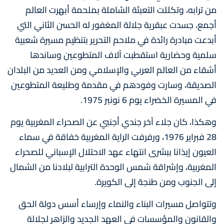
من ترابه، وتكللت التعبئة الشاملة بملحمة أبهرت العالم
أجمع، جسدت عبقرية جلالة المغفور له الحسن الثاني التي
أبدعت مبادرة رائدة في ملاحم التحرير بتنظيم مسيرة شعبية
سلمية وحضارية استقطبت آلاف المتطوعين وساندها
أشقاء من العالم العربي والإسلامي ومن العديد من البلدان
الصديقة، وسارت وفودهم في مقدمة وطليعة المتطوعين
في المسيرة الخضراء يوم 6 نونبر 1975.
وهكذا، كان جلاء آخر جندي أجنبي عن الصحراء المغربية يوم
28 فبراير 1976، ورفرفت الراية المغربية خفاقة في سماء
العيون إيذانا ببشرى انتهاء عهد الاحتلال الإسباني للصحراء
المغربية، وإشراقة شمس الوحدة الترابية لبلادنا من الشمال
إلى الجنوب ومن طنجة إلى الكويرة.
وتتواصل مسيرات البناء والنماء وإرساء أسس دولة الحق
والقانون والمؤسسات في العهد الجديد والزاهر لجلالة