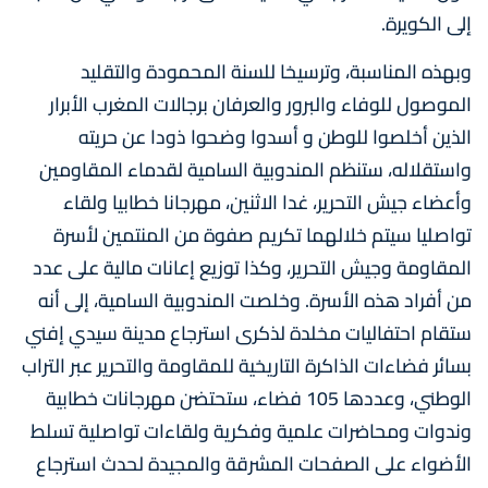
إلى الكويرة.
وبهذه المناسبة، وترسيخا للسنة المحمودة والتقليد
الموصول للوفاء والبرور والعرفان برجالات المغرب الأبرار
الذين أخلصوا للوطن و أسدوا وضحوا ذودا عن حريته
واستقلاله، ستنظم المندوبية السامية لقدماء المقاومين
وأعضاء جيش التحرير، غدا الاثنين، مهرجانا خطابيا ولقاء
تواصليا سيتم خلالهما تكريم صفوة من المنتمين لأسرة
المقاومة وجيش التحرير، وكذا توزيع إعانات مالية على عدد
من أفراد هذه الأسرة. وخلصت المندوبية السامية، إلى أنه
ستقام احتفاليات مخلدة لذكرى استرجاع مدينة سيدي إفني
بسائر فضاءات الذاكرة التاريخية للمقاومة والتحرير عبر التراب
الوطني، وعددها 105 فضاء، ستحتضن مهرجانات خطابية
وندوات ومحاضرات علمية وفكرية ولقاءات تواصلية تسلط
الأضواء على الصفحات المشرقة والمجيدة لحدث استرجاع