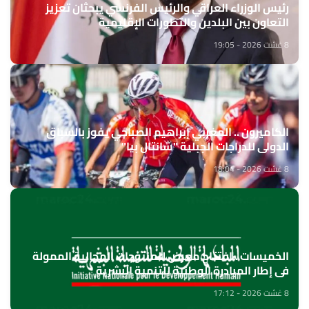
رئيس الوزراء العراقي والرئيس الفرنسي يبحثان تعزيز
التعاون بين البلدين والتطورات الإقليمية
8 غشت 2026 - 19:05
الكاميرون .. المغربي إبراهيم الصباحي يفوز بالسباق
الدولي للدراجات الجبلية "شانتال بيا"
8 غشت 2026 - 18:04
الخميسات ..افتتاح معرض للمنتوجات المجالية الممولة
في إطار المبادرة الوطنية للتنمية البشرية
8 غشت 2026 - 17:12