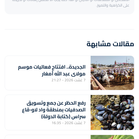
على الكراهية والتمييز.
مقالات مشابهة
الجديدة.. افتتاح فعاليات موسم
مولاي عبد الله أمغار
7 غشت 2026 - 21:27
رفع الحظر عن جمع وتسويق
الصدفيات بمنطقة واد لاو-قاع
سراس (كتابة الدولة)
7 غشت 2026 - 16:35