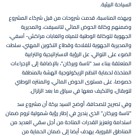
السياحة البيئية.
وبهذه المناسبة، قدمت شروحات من قبل شركاء المشروع
وضمنهم وكالة الحوض المائي لتانسيفت، والمديرية
الجهوية للوكالة الوطنية للمياه والغابات مراكش- آسفي،
والمديرية الجهوية للفلاحة وقطاع التكوين المهني، سلطت
الضوء على التوالي، عل الرؤية الاستراتيجية والترابية
المتعلقة ببناء سد "تاسة ويركان"، بالإضافة إلى الإجراءات
المتخذة لحماية النظم الإيكولوجية الهشة بالمنطقة
خصوصا، على مستوى الحوض المائي، والمنتزه الوطني
لتوبقال، والتكيف معها في سياق ما بعد الزلزال.
وفي تصريح للصحافة، أوضح السيد بركة أن مشروع سد
"تاسة ويركان" الذي يندرج في إطار رؤية شمولية تروم ضمان
استدامة وتعزيز القدرات المتاحة من أجل سقي العديد من
المناطق القروية، يهدف أيضا إلى ضمان الحماية من