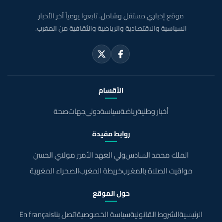
موقع إخباري مستقل وشامل. تابعوا يومياً آخر الأخبار
السياسية والاقتصادية والرياضية والثقافية من المغرب.
الأقسام
أخبار وطنية
رياضة
سياسة
دولي
جهات
صحة
روابط مفيدة
الملك محمد السادس
ولي العهد الأمير مولاي الحسن
مواقيت الصلاة بالمغرب
خريطة المغرب
الصحراء المغربية
حول الموقع
الرئيسية
الشروط القانونية
سياسة الخصوصية
اتصل بنا
En français