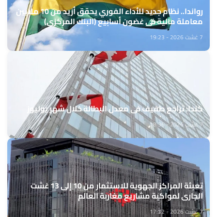
رواندا.. نظام جديد للأداء الفوري يحقق أزيد من 10 ملايين
معاملة مالية في غضون أسابيع (البنك المركزي)
7 غشت 2026 - 19:23
كندا: تراجع طفيف في معدل البطالة خلال شهر يوليوز
7 غشت 2026 - 18:36
تعبئة المراكز الجهوية للاستثمار من 10 إلى 13 غشت
الجاري لمواكبة مشاريع مغاربة العالم
7 غشت 2026 - 17:32