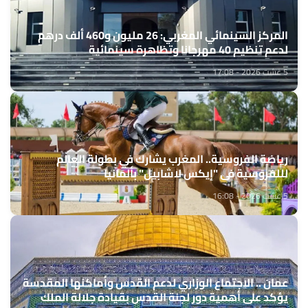
المركز السينمائي المغربي: 26 مليون و460 ألف درهم
لدعم تنظيم 40 مهرجانا وتظاهرة سينمائية
5 غشت 2026 - 17:08
رياضة الفروسية.. المغرب يشارك في بطولة العالم
لللفروسية في "إيكس لاشابيل" بألمانيا
5 غشت 2026 - 16:08
عمان .. الاجتماع الوزاري لدعم القدس وأماكنها المقدسة
يؤكد على أهمية دور لجنة القدس بقيادة جلالة الملك