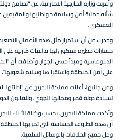
وأعربت وزارة الخارجية الاماراتية، عن "تضامن دول
شأنه حماية أمن وسلامة مواطنيها والمقيمين ع
العسكري.
وحذرت من أن استمرار مثل هذه الأعمال التصعيد
مسارات خطيرة ستكون لها تداعيات كارثية على الأم
الدبلوماسية ومبدأ حسن الجوار. وأضافت أن "الحوا
على أمن المنطقة واستقرارها وسلام شعوبها".
ومن جانبها، أعلنت مملكة البحرين عن "إدانتها ال
لسيادة دولة قطر ومجالها الجوي، وللقانون الدو
وأكدت مملكة البحرين، بحسب وكالة الأنباء البحري
أن هذه الظروف الحساسة التي تمر بها المنطقة 
وحل جميع الخلافات بالوسائل السلمية.