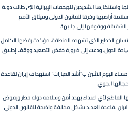
ها واستنكارها الشديدين للهجمات الإيرانية التى طالت دولة
لسلامة أراضيها وخرقا للقانون الدولى وميثاق الأمم
الشقيقة ووقوفها إلى جانبها".
متسارع الخطير الذى تشهده المنطقة، مؤكدة رفضها الكامل
ادة الدول. ودعت إلى ضرورة خفض التصعيد ووقف إطلاق
 مساء اليوم الاثنين ب"أشد العبارات" استهداف إيران لقاعدة
مجالها الجوي.
فضها القاطع لأي اعتداء يهدد أمن وسلامة دولة قطر ويقوض
يران لقاعدة العديد يشكل مخالفة واضحة للقانون الدولي