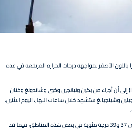
را باللون الأصفر لمواجهة درجات الحرارة المرتفعة في عدة
وا) إلى أن أجزاء من بكين وتيانجين وخبي وشاندونغ وخنان
ين وشينجيانغ ستشهد خلال ساعات النهار، اليوم الاثنين،
وتوقع المركز أن تتراوح درجات الحرارة المرتفعة بين 37 و39 درجة مئوية في بعض هذه المناطق، فيما قد