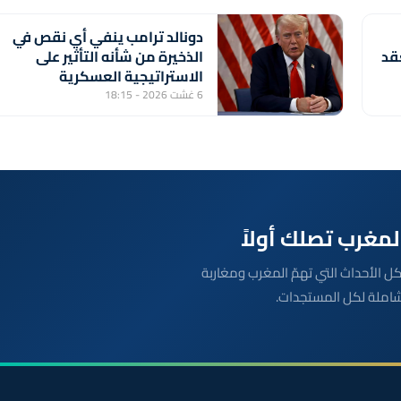
دونالد ترامب ينفي أي نقص في
قد
الذخيرة من شأنه التأثير على
الاستراتيجية العسكرية
الأمريكية
6 غشت 2026 - 18:15
بعة مباشرة لكل الأحداث التي تهمّ المغرب ومغاربة
شاملة لكل المستجدات.