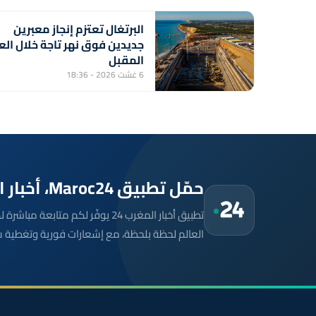
البرتغال تعتزم إنجاز معبرين
جديدين فوق نهر تاجة خلال الع
المقبل
6 غشت 2026 - 18:36
حمّل تطبيق Maroc24، أخبار المغرب تصلك أولاً
تطبيق أخبار المغرب 24 يوفّر لكم متا
العالم لحظة بلحظة، مع إشعارات فورية وتغطية 