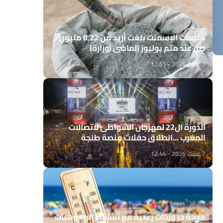
مبيعات الإسمنت بلغت أزيد من 8,22 مليون
طن عند متم يوليوز الماضي (وزارة)
7 غشت 2026 - 12:51
الدورة ال22 لمهرجان الشواطئ لاتصالات
المغرب ...انطلاق حفلات منصة طنجة
7 غشت 2026 - 12:44
موجة حر وزخات رعدية مع تساقط البرد وهبات