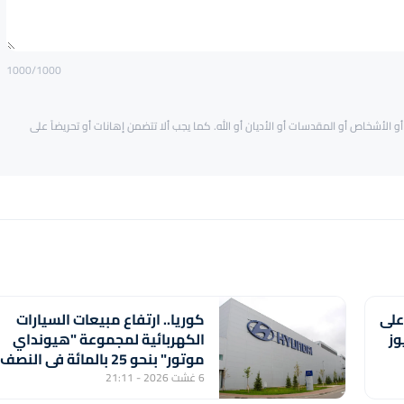
1000
/1000
و الأشخاص أو المقدسات أو الأديان أو الله. كما يجب ألا تتضمن إهانات أو تحريضاً على
على
كوريا.. ارتفاع مبيعات السيارات
يوز
الكهربائية لمجموعة "هيونداي
موتور" بنحو 25 بالمائة في النصف
الأول من السنة
6 غشت 2026 - 21:11