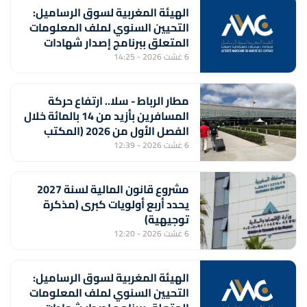
الهيئة المغربية لسوق الرساميل:
التحيين السنوي لملف المعلومات
المتعلق ببرنامج إصدار شهادات
الإيداع من طرف بنك "CFG"
6 غشت 2026 - 14:25
مطار الرباط - سلا.. ارتفاع حركة
المسافرين بأزيد من 14 بالمائة خلال
الفصل الأول من 2026 (المكتب
الوطني للمطارات)
6 غشت 2026 - 12:39
مشروع قانون المالية لسنة 2027
يحدد أربع أولويات كبرى (مذكرة
توجيهية)
6 غشت 2026 - 12:20
الهيئة المغربية لسوق الرساميل:
التحيين السنوي لملف المعلومات