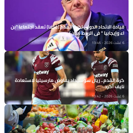
قيادة الاتحاد الدولي لكرة القدم (فيفا) تعقد اجتماعا "بن
اء وإيجابيا " في الرباط (بيان)
6 غشت 2026 - 13:46
كرة القدم.. ريال سوسيداد يفاوض مارسيليا لاستعادة
نايف أكرد
6 غشت 2026 - 13:42