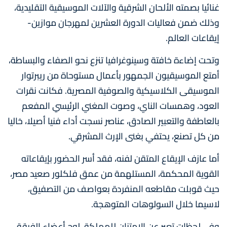
غنائيا بصمته الألحان الشرقية والآلات الموسيقية التقليدية،
وذلك ضمن فعاليات الدورة العشرين لمهرجان موازين-
إيقاعات العالم.
وتحت إضاءة خافتة وسينوغرافيا تنزع نحو الصفاء والبساطة،
أمتع الموسيقيون الجمهور بأعمال مستوحاة من ريبرتوار
الموسيقى الكلاسيكية والصوفية المصرية. فكانت نقرات
العود، وهمسات الناي، وصوت المغني الرئيسي المفعم
بالعاطفة والتعبير الصادق، عناصر نسجت أداء فنيا أصيلا، خاليا
من كل تصنع، يحتفي بغنى الإرث المشرقي.
أما عازف الإيقاع المتقن لفنه، فقد أسر الحضور بإيقاعاته
القوية المحكمة، المستلهمة من عمق فلكلور صعيد مصر،
حيث قوبلت مقاطعه المنفردة بعواصف من التصفيق،
لاسيما خلال السولوهات المتوهجة.
وفي لحظات تعبر عن الامتنان للمملكة، لوح أعضاء الفرقة