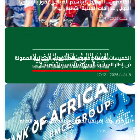
الكاميرون .. المغربي إبراهيم الصباحي يفوز بالسباق
الدولي للدراجات الجبلية "شانتال بيا"
8 غشت 2026 - 18:04
الخميسات ..افتتاح معرض للمنتوجات المجالية الممولة
في إطار المبادرة الوطنية للتنمية البشرية
8 غشت 2026 - 17:12
الناظور.. بنك إفريقيا يحتفي بزبنائه من مغاربة العالم
8 غشت 2026 - 15:35