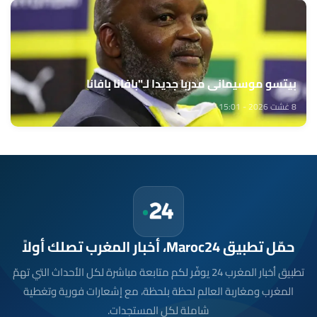
بيتسو موسيماني مدربا جديدا لـ"بافانا بافانا
8 غشت 2026 - 15:01
حمّل تطبيق Maroc24، أخبار المغرب تصلك أولاً
تطبيق أخبار المغرب 24 يوفّر لكم متابعة مباشرة لكل الأحداث التي تهمّ
المغرب ومغاربة العالم لحظة بلحظة، مع إشعارات فورية وتغطية
شاملة لكل المستجدات.