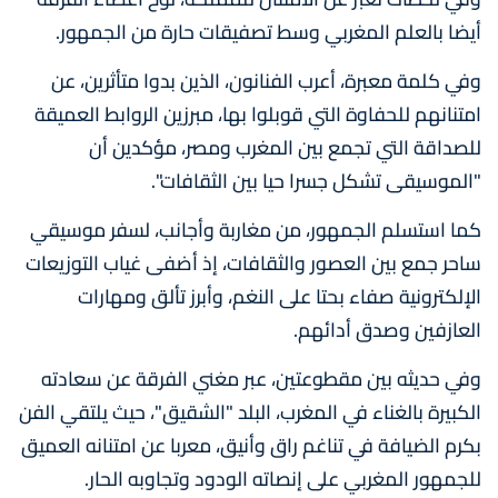
أيضا بالعلم المغربي وسط تصفيقات حارة من الجمهور.
وفي كلمة معبرة، أعرب الفنانون، الذين بدوا متأثرين، عن
امتنانهم للحفاوة التي قوبلوا بها، مبرزين الروابط العميقة
للصداقة التي تجمع بين المغرب ومصر، مؤكدين أن
"الموسيقى تشكل جسرا حيا بين الثقافات".
كما استسلم الجمهور، من مغاربة وأجانب، لسفر موسيقي
ساحر جمع بين العصور والثقافات، إذ أضفى غياب التوزيعات
الإلكترونية صفاء بحتا على النغم، وأبرز تألق ومهارات
العازفين وصدق أدائهم.
وفي حديثه بين مقطوعتين، عبر مغني الفرقة عن سعادته
الكبيرة بالغناء في المغرب، البلد "الشقيق"، حيث يلتقي الفن
بكرم الضيافة في تناغم راق وأنيق، معربا عن امتنانه العميق
للجمهور المغربي على إنصاته الودود وتجاوبه الحار.