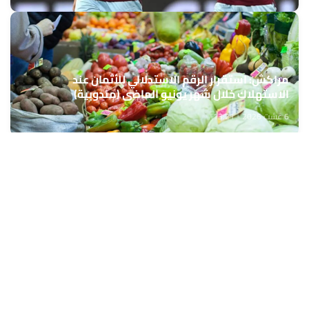
مراكش: استقرار الرقم الاستدلالي للأثمان عند
الاستهلاك خلال شهر يونيو الماضي (مندوبية)
6 غشت 2026 - 13:21
حمّل تطبيق Maroc24، أخبار المغرب تصلك أولاً
تطبيق أخبار المغرب 24 يوفّر لكم متابعة مباشرة لكل الأحداث التي تهمّ
المغرب ومغاربة العالم لحظة بلحظة، مع إشعارات فورية وتغطية