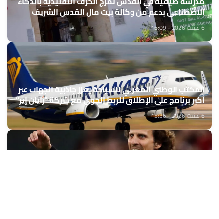
مدرسة صيفية في القدس تمزج الحرف التقليدية بالذكاء
الاصطناعي بدعم من وكالة بيت مال القدس الشريف
6 غشت 2026 - 16:09
المكتب الوطني المغربي للسياحة يعزز جاذبية الجهات عبر
أكبر برنامج على الإطلاق للربط الجوي مع شركة "رايان إير"
6 غشت 2026 - 15:36
كرة القدم..دييغو فورلان مدربا جديدا لمنتخب الأوروغواي
6 غشت 2026 - 15:09