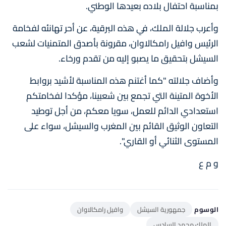
بمناسبة احتفال بلاده بعيدها الوطني.
وأعرب جلالة الملك، في هذه البرقية، عن أحر تهانئه لفخامة
الرئيس وافيل رامكالاوان، مقرونة بأصدق المتمنيات لشعب
السيشل بتحقيق ما يصبو إليه من تقدم ورخاء.
وأضاف جلالته "كما أغتنم هذه المناسبة لأشيد بروابط
الأخوة المتينة التي تجمع بين شعبينا، مؤكدا لفخامتكم
استعدادي الدائم للعمل، سويا معكم، من أجل توطيد
التعاون الوثيق القائم بين المغرب والسيشل، سواء على
المستوى الثنائي أو القاري".
و م ع
الوسوم
جمهورية السيشل
وافيل رامكالاوان
الملك محمد السادس