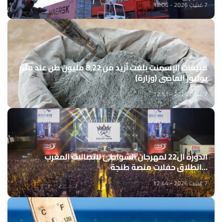
7 غشت 2026 - 13:06
مبيعات الإسمنت بلغت أزيد من 8,22 مليون طن عند متم
يوليوز الماضي (وزارة)
7 غشت 2026 - 12:51
الدورة ال22 لمهرجان الشواطئ لاتصالات المغرب
...انطلاق حفلات منصة طنجة
7 غشت 2026 - 12:44