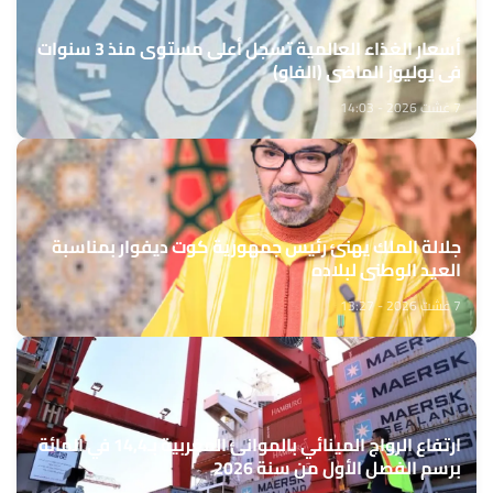
أسعار الغذاء العالمية تسجل أعلى مستوى منذ 3 سنوات
في يوليوز الماضي (الفاو)
7 غشت 2026 - 14:03
جلالة الملك يهنئ رئيس جمهورية كوت ديفوار بمناسبة
العيد الوطني لبلاده
7 غشت 2026 - 13:27
ارتفاع الرواج المينائي بالموانئ المغربية بـ14,4 في المائة
برسم الفصل الأول من سنة 2026