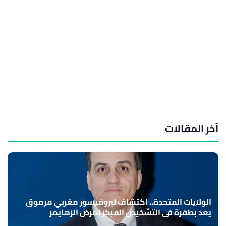
آخر المقالات
الولايات المتحدة.. اكتشاف لبروفيسور مغربي مرموق
يعد بطفرة في التشخيص المبكر لمرض الزهايمر