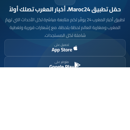
حمّل تطبيق Maroc24، أخبار المغرب تصلك أولاً
تطبيق أخبار المغرب 24 يوفّر لكم متابعة مباشرة لكل الأحداث التي تهمّ
المغرب ومغاربة العالم لحظة بلحظة، مع إشعارات فورية وتغطية
شاملة لكل المستجدات.
تحميل على
App Store
متوفر على
Google Play
موقع إخباري مستقل وشامل. تابعوا يومياً آخر الأخبار
السياسية والاقتصادية والرياضية والثقافية من المغرب.