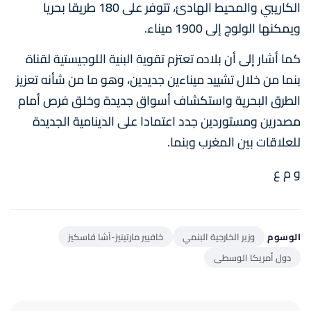
الكاريبي والمحيط الهادئ، تتوفر على 180 طريقا بحريا
ويمكنها الولوج إلى 1900 ميناء.
كما أشار إلى أن بلاده تعتزم تقوية البنية اللوجيستية لقناة
بنما من خلال تشييد ميناءين جديدين، وهو ما من شأنه تعزيز
الطرق البحرية واستكشاف أسواق جديدة وخلق فرص أمام
مصدرين ومستوردين جدد اعتمادا على الدينامية الجديدة
للعلاقات بين المغرب وبنما.
و م ع
الوسوم
وزير الخارجية البنمي
خافيير مارتينيز-آشا فاسكيز
دول أمريكا الوسطى