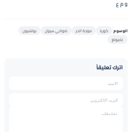
و م ع
الوسوم
كوريا
موجة الحر
ضواحي سيول
بوتشيون
غابيونغ
اترك تعليقاً