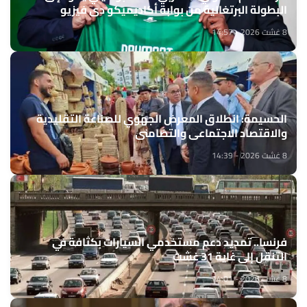
البطولة البرتغالية من بوابة أكاديميكو دي فيزيو
8 غشت 2026 - 14:57
الحسيمة: انطلاق المعرض الجهوي للصناعة التقليدية
والاقتصاد الاجتماعي والتضامني
8 غشت 2026 - 14:39
فرنسا.. تمديد دعم مستخدمي السيارات بكثافة في
التنقل إلى غاية 31 غشت
8 غشت 2026 - 14:01