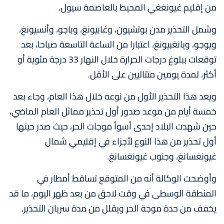
من إقليم غيونغغي المحيط بالعاصمة سيول.
وشمل التحذير مدن بوتشيون، وغابيونغ، وباجو، وأنسيونغ،
ويوجو، ويانغبيونغ، اعتبارا من الساعة التاسعة صباحا، بعد
توقعات ببلوغ درجات الحرارة خلال النهار 33 درجة مئوية أو
أكثر، لمدة يومين متتاليين على الأقل.
ويعد هذا التحذير الأول من نوعه خلال هذا العام، وجاء بعد
خمسة أيام من موعد صدور أول تحذير مماثل العام الماضي،
حين شهدت البلاد إحدى أسوأ موجات الحر، حيث صدر حينها
أول تحذير من هذا النوع لأجزاء في إقليمي شمال
غيونغسانغ، وجنوب غيونغسانغ.
وأوضحت الوكالة أنه من المتوقع تساقط أمطار في
المنطقة الوسطى في وقت لاحق من بعد ظهر اليوم، ما قد
يخفف من حدة موجة الحر ويقلل من مدة سريان التحذير.