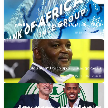
الناظور.. بنك إفريقيا يحتفي بزبنائه من مغاربة العالم
8 غشت 2026 - 15:35
بيتسو موسيماني مدربا جديدا لـ"بافانا بافانا
8 غشت 2026 - 15:01
كرة القدم.. الدولي المغربي محمد بولديني يعود إلى