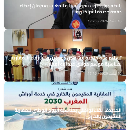
رابطة دول جنوب شرق آسيا و المغرب يعتزمان إعطاء
دفعة جديدة لشراكتهما
10 غشت 2026 - 17:20
تسليم هبة ملكية لأشخاص معوزين وللشرفاء الأمغاريين
بمناسبة موسم مولاي عبد الله أمغار
10 غشت 2026 - 17:10
الجديدة.. لقاء تواصلي بمناسبة اليوم الوطني للمغاربة
المقيمين بالخارج
10 غشت 2026 - 16:36