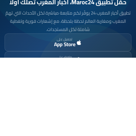
حمّل تطبيق Maroc24، أخبار المغرب تصلك أولاً
تطبيق أخبار المغرب 24 يوفّر لكم متابعة مباشرة لكل الأحداث التي تهمّ
المغرب ومغاربة العالم لحظة بلحظة، مع إشعارات فورية وتغطية
شاملة لكل المستجدات.
تحميل على
App Store
متوفر على
Google Play
موقع إخباري مستقل وشامل. تابعوا يومياً آخر الأخبار
السياسية والاقتصادية والرياضية والثقافية من المغرب.