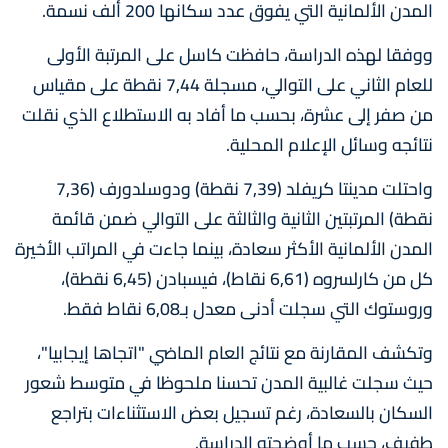
المدن الألمانية التي يفوق عدد سكانها 200 ألف نسمة.
ووفقا لهذه الدراسة، حافظت كاسل على المرتبة الأولى
للعام الثاني على التوالي، مسجلة 7,44 نقطة على مقياس
من صفر إلى عشرة، بحسب ما أفاد به الاستطلاع الذي نقلت
نتائجه وسائل الإعلام المحلية.
واحتلت مدينتا كريفلد (7,39 نقطة) ودوسلدورف (7,36
نقطة) المرتبتين الثانية والثالثة على التوالي ضمن قائمة
المدن الألمانية الأكثر سعادة، بينما جاءت في المراتب الأخيرة
كل من كارلسروه (6,61 نقاط)، فيسبادن (6,45 نقطة)،
وروستوك التي سجلت أدنى معدل بـ6,08 نقاط فقط.
وتكشف المقارنة مع نتائج العام الماضي "اتجاها إيجابيا"،
حيث سجلت غالبية المدن تحسنا ملحوظا في متوسط شعور
السكان بالسعادة، رغم تسجيل بعض الاستثناءات بتراجع
طفيف، حسب ما أوضحته الدراسة.