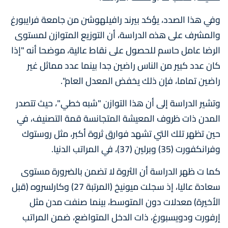
وفي هذا الصدد، يؤكد بيرند رافيلهوشن من جامعة فرايبورغ
والمشرف على هذه الدراسة، أن التوزيع المتوازن لمستوى
الرضا عامل حاسم للحصول على نقاط عالية، موضحا أنه "إذا
كان عدد كبير من الناس راضين جدا بينما عدد مماثل غير
راضين تماما، فإن ذلك يخفض المعدل العام".
وتشير الدراسة إلى أن هذا التوازن "شبه خطي"، حيث تتصدر
المدن ذات ظروف المعيشة المتجانسة قمة التصنيف، في
حين تظهر تلك التي تشهد فوارق ثروة أكبر، مثل روستوك
وفرانكفورت (35) وبرلين (37)، في المراتب الدنيا.
كما ت ظهر الدراسة أن الثروة لا تضمن بالضرورة مستوى
سعادة عاليا، إذ سجلت ميونيخ (المرتبة 27) وكارلسروه (قبل
الأخيرة) معدلات دون المتوسط، بينما صنفت مدن مثل
إرفورت ودويسبورغ، ذات الدخل المتواضع، ضمن المراتب