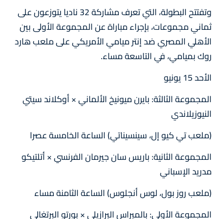
وتفتتح البطولة، التي تعرف مشاركة 32 ناديا يتوزعون على
ثماني مجموعات، بإجراء مباراة عن المجموعة الأولى بين
الأهلي المصري ضد إنتر ميامي الأمريكي على ملعب هارد
روك بميامي، في التاسعة مساء.
الأحد 15 يونيو
المجموعة الثالثة: بايرن ميونيخ الألماني × أوكلاند سيتي
النيوزيلاندي
(ملعب تي كيو إل، سينسيناتي) الساعة الخامسة عصرا
المجموعة الثانية: باريس سان جيرمان الفرنسي × أتلتيكو
مدريد الإسباني
(ملعب روز بول، لوس أنجلوس) الساعة الثامنة مساء
المجموعة الأولى: بالميراس البرازيلي × بورتو البرتغالي