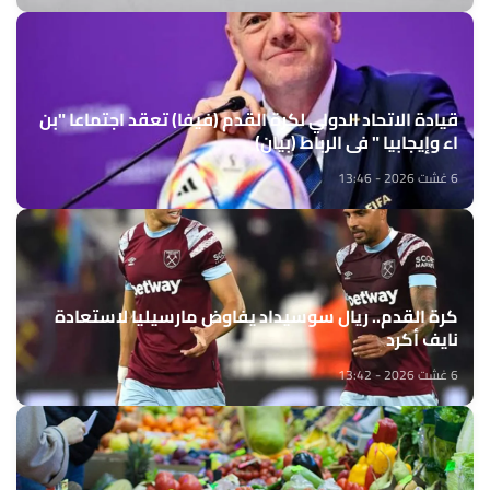
قيادة الاتحاد الدولي لكرة القدم (فيفا) تعقد اجتماعا "بن
اء وإيجابيا " في الرباط (بيان)
6 غشت 2026 - 13:46
كرة القدم.. ريال سوسيداد يفاوض مارسيليا لاستعادة
نايف أكرد
6 غشت 2026 - 13:42