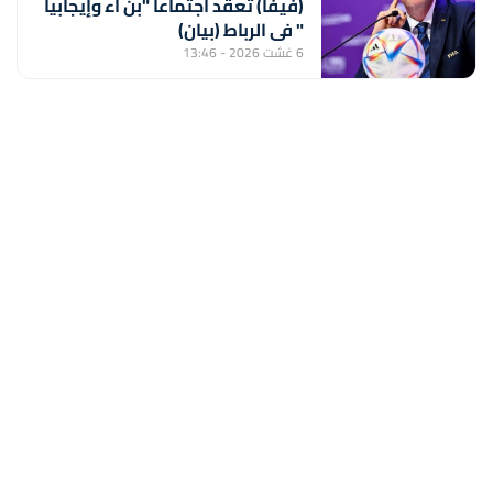
(فيفا) تعقد اجتماعا "بن اء وإيجابيا
" في الرباط (بيان)
6 غشت 2026 - 13:46