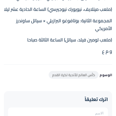
(ملعب ميتلايف، نيويورك نيوجيرسي) الساعة الحادية عشر ليلا
المجموعة الثانية: بوتافوغو البرازيلي × سياتل ساوندرز
الأمريكي
(ملعب لومين فيلد، سياتل) الساعة الثالثة صباحا
و م ع
الوسوم
كأس العالم للأندية لكرة القدم
اترك تعليقاً