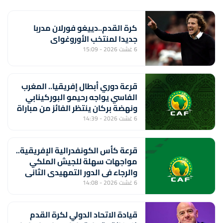
كرة القدم..دييغو فورلان مدربا
جديدا لمنتخب الأوروغواي
6 غشت 2026 - 15:09
قرعة دوري أبطال إفريقيا.. المغرب
الفاسي يواجه رحيمو البوركينابي
ونهضة بركان ينتظر الفائز من مباراة
ستار سبور السيراليوني وميدينا
6 غشت 2026 - 14:39
يونايتد الغامبي
قرعة كأس الكونفدرالية الإفريقية..
مواجهات سهلة للجيش الملكي
والرجاء في الدور التمهيدي الثاني
6 غشت 2026 - 14:08
قيادة الاتحاد الدولي لكرة القدم