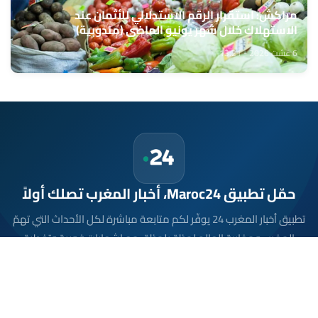
مراكش: استقرار الرقم الاستدلالي للأثمان عند
الاستهلاك خلال شهر يونيو الماضي (مندوبية)
6 غشت 2026 - 13:21
حمّل تطبيق Maroc24، أخبار المغرب تصلك أولاً
تطبيق أخبار المغرب 24 يوفّر لكم متابعة مباشرة لكل الأحداث التي تهمّ
المغرب ومغاربة العالم لحظة بلحظة، مع إشعارات فورية وتغطية
شاملة لكل المستجدات.
تحميل على
App Store