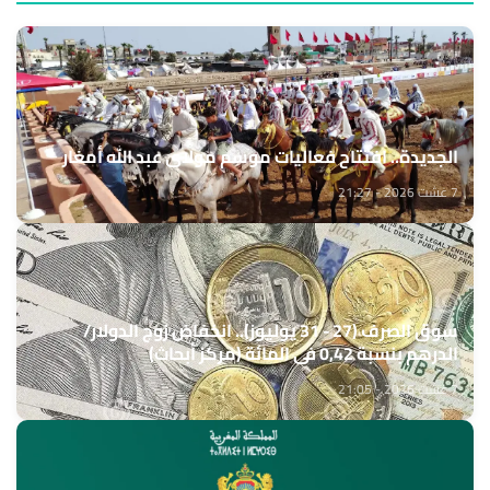
الجديدة.. افتتاح فعاليات موسم مولاي عبد الله أمغار
7 غشت 2026 - 21:27
سوق الصرف (27 - 31 يوليوز).. انخفاض زوج الدولار/
الدرهم بنسبة 0,42 في المائة (مركز أبحاث)
7 غشت 2026 - 21:05