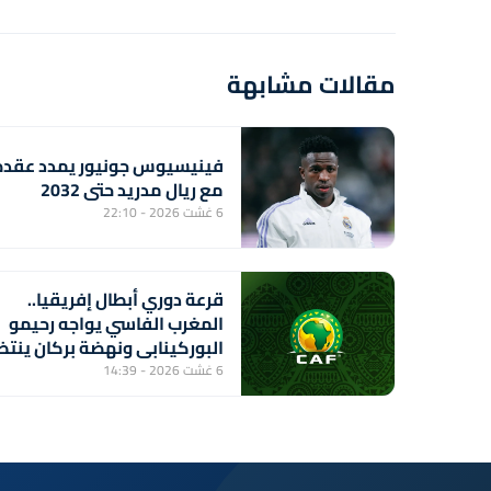
مقالات مشابهة
فينيسيوس جونيور يمدد عقده
مع ريال مدريد حتى 2032
6 غشت 2026 - 22:10
قرعة دوري أبطال إفريقيا..
المغرب الفاسي يواجه رحيمو
البوركينابي ونهضة بركان ينتظ
الفائز من مباراة ستار سبور
6 غشت 2026 - 14:39
السيراليوني وميدينا يونايتد
الغامبي