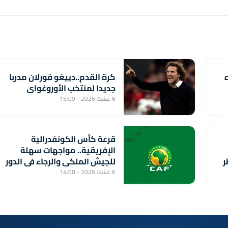
كرة القدم..دييغو فورلان مدربا
جديدا لمنتخب الأوروغواي
6 غشت 2026 - 15:09
قرعة كأس الكونفدرالية
الإفريقية.. مواجهات سهلة
ر
للجيش الملكي والرجاء في الدور
التمهيدي الثاني
6 غشت 2026 - 14:08