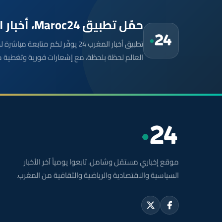
حمّل تطبيق Maroc24، أخبار المغرب تصلك أولاً
تطبيق أخبار المغرب 24 يوفّر لكم متا
العالم لحظة بلحظة، مع إشعارات فورية وتغطية 
موقع إخباري مستقل وشامل. تابعوا يومياً آخر الأخبار
السياسية والاقتصادية والرياضية والثقافية من المغرب.