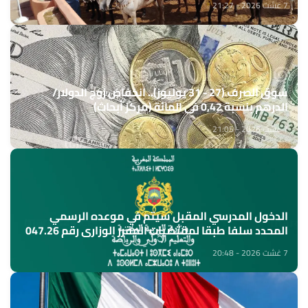
7 غشت 2026 - 21:27
سوق الصرف (27 - 31 يوليوز).. انخفاض زوج الدولار/
الدرهم بنسبة 0,42 في المائة (مركز أبحاث)
7 غشت 2026 - 21:05
الدخول المدرسي المقبل سیتم في موعده الرسمي
المحدد سلفا طبقا لمقتضیات المقرر الوزاري رقم 047.26
(وزارة التربية الوطنية)
7 غشت 2026 - 20:48