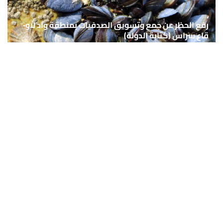
رفع الحظر عن جمع وتسويق الصدفيات بمنطقة واد لاو-
قاع سراس (كتابة الدولة)
7 غشت 2026 - 16:35
حمّل تطبيق Maroc24، أخبار المغرب تصلك أولاً
تطبيق أخبار المغرب 24 يوفّر لكم متابعة مباشرة لكل الأحداث التي تهمّ
المغرب ومغاربة العالم لحظة بلحظة، مع إشعارات فورية وتغطية
شاملة لكل المستجدات.
تحميل على
App Store