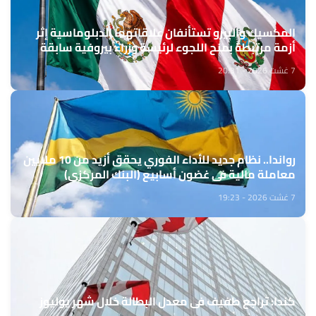
المكسيك والبيرو تستأنفان علاقاتهما الدبلوماسية إثر
أزمة مرتبطة بمنح اللجوء لرئيسة وزراء بيروفية سابقة
7 غشت 2026 - 20:31
رواندا.. نظام جديد للأداء الفوري يحقق أزيد من 10 ملايين
معاملة مالية في غضون أسابيع (البنك المركزي)
7 غشت 2026 - 19:23
كندا: تراجع طفيف في معدل البطالة خلال شهر يوليوز