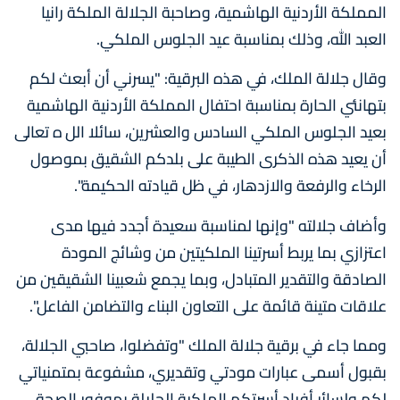
المملكة الأردنية الهاشمية، وصاحبة الجلالة الملكة رانيا
العبد الله، وذلك بمناسبة عيد الجلوس الملكي.
وقال جلالة الملك، في هذه البرقية: "يسرني أن أبعث لكم
بتهانئي الحارة بمناسبة احتفال المملكة الأردنية الهاشمية
بعيد الجلوس الملكي السادس والعشرين، سائلا الل ه تعالى
أن يعيد هذه الذكرى الطيبة على بلدكم الشقيق بموصول
الرخاء والرفعة والازدهار، في ظل قيادته الحكيمة".
وأضاف جلالته "وإنها لمناسبة سعيدة أجدد فيها مدى
اعتزازي بما يربط أسرتينا الملكيتين من وشائج المودة
الصادقة والتقدير المتبادل، وبما يجمع شعبينا الشقيقين من
علاقات متينة قائمة على التعاون البناء والتضامن الفاعل".
ومما جاء في برقية جلالة الملك "وتفضلوا، صاحبي الجلالة،
بقبول أسمى عبارات مودتي وتقديري، مشفوعة بمتمنياتي
لكم ولسائر أفراد أسرتكم الملكية الجليلة بموفور الصحة