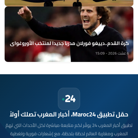
كرة القدم..دييغو فورلان مدربا جديدا لمنتخب الأوروغواي
6 غشت 2026 - 15:09
حمّل تطبيق Maroc24، أخبار المغرب تصلك أولاً
تطبيق أخبار المغرب 24 يوفّر لكم متابعة مباشرة لكل الأحداث التي تهمّ
المغرب ومغاربة العالم لحظة بلحظة، مع إشعارات فورية وتغطية