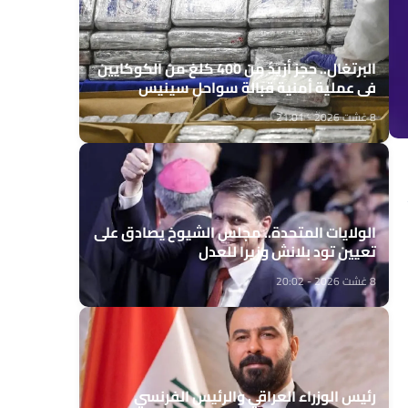
البرتغال.. حجز أزيد من 400 كلغ من الكوكايين
في عملية أمنية قبالة سواحل سينيس
8 غشت 2026 - 21:01
الولايات المتحدة.. مجلس الشيوخ يصادق على
تعيين تود بلانش وزيرا للعدل
8 غشت 2026 - 20:02
رئيس الوزراء العراقي والرئيس الفرنسي