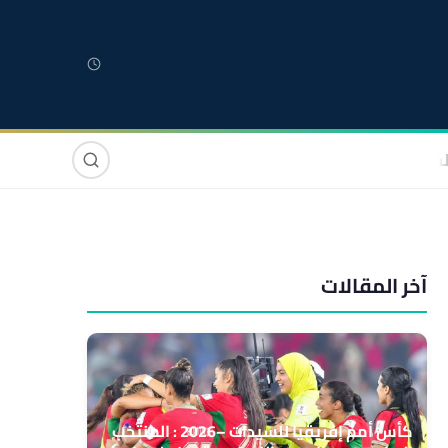
لمغربية
مغاربة العالم
دولي
صوت وصورة
آخر المقالات
كأس أمم إفريقيا للسيدات –2026 : المنتخب