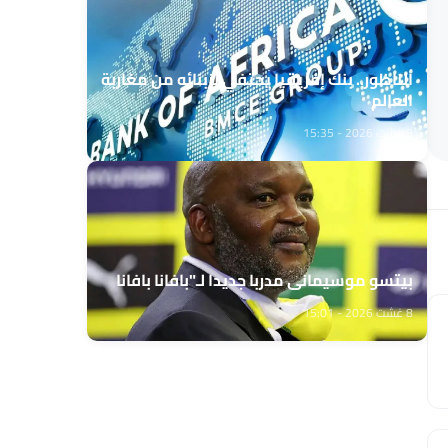
الناظور.. بنك إفريقيا يحتفي بزبنائه من مغاربة
العالم
8 غشت 2026 - 15:35
بيتسو موسيماني مدربا جديدا لـ"بافانا بافانا
8 غشت 2026 - 15:01