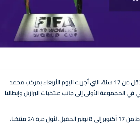
أوقعت قرعة كأس العالم لكرة القدم للسيدات لأقل من 17 سنة، التي أجريت اليوم الأربعاء بمركب محمد
في المجموعة الأولى إلى جانب منتخبات البرازيل وإيطاليا
ويشارك في هذه المنافسة، التي ستحتضنها الرباط من 17 أكتوبر إلى 8 نونبر المقبل، لأول مرة 24 منتخبا،