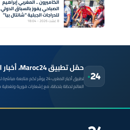
الكاميرون .. المغربي إبراهيم
الصباحي يفوز بالسباق الدولي
للدراجات الجبلية "شانتال بيا"
8 غشت 2026 - 18:04
حمّل تطبيق Maroc24، أخبار المغرب تصلك أولاً
تطبيق أخبار المغرب 24 يوفّر لكم متا
العالم لحظة بلحظة، مع إشعارات فورية وتغطية 