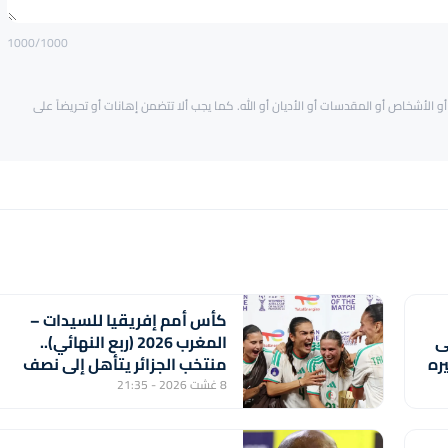
1000
/1000
و الأشخاص أو المقدسات أو الأديان أو الله. كما يجب ألا تتضمن إهانات أو تحريضاً على
كأس أمم إفريقيا للسيدات –
لى
المغرب 2026 (ربع النهائي)..
ره
منتخب الجزائر يتأهل إلى نصف
هل إلى
النهائي بفوزه على نظيره
8 غشت 2026 - 21:35
الايفواري (2-1)