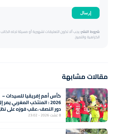
إرسال
شروط النشر:
يجب ألا تكون التعليقات تشهيرية أو مسيئة تجاه الكاتب أ
الكراهية والتمييز.
مقالات مشابهة
كأس أمم إفريقيا للسيدات –
2026 : المنتخب المغربي يمر إ
دور النصف ،عقب فوزه على نظي
الجنوب إفريقي (2-1) ويتأ
8 غشت 2026 - 23:02
مونديال 2027