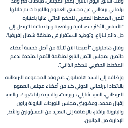
وقت سابق اليوم الاثنين بمقر المجلس، مباحثات مع وفد
برلماني بريطاني عن مجلسي العموم واللوردات تم خلالها
تثمين المخطط المغربي للحكم الذاتي عاليا باعتباره
"الأساس الأكثر مصداقية وواقعية وبراغماتية للتوصل إلى
حل دائم للنزاع، وتوطيد الاستقرار في منطقة شمال إفريقيا".
وقال هامليتون "أصبحنا الآن ثلاثة من أصل خمسة أعضاء
دائمين بمجلس الأمن التابع لمنظمة الأمم المتحدة ندعم
المخطط المغربي للحكم الذاتي".
وإضافة إلى السيد هاميلتون، ضم وفد المجموعة البريطانية
بالاتحاد البرلماني الدولي كلا من أعضاء مجلس العموم
البريطاني، السيد شارلي دويرست، والسيدة رابا هيوك، والسيد
إقبال محمد، وعضويتي مجلس اللوردات البارونة براون
والبارونة براشار، بالإضافة إلى العديد من المسؤولين والأطر
الإدارية من الجانبين.