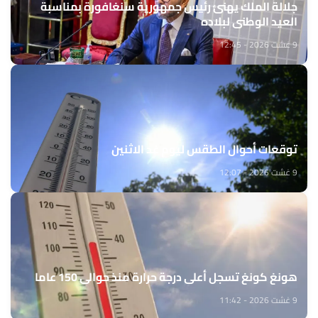
جلالة الملك يهنئ رئيس جمهورية سنغافورة بمناسبة
العيد الوطني لبلاده
9 غشت 2026 - 12:45
توقعات أحوال الطقس ليوم غد الاثنين
9 غشت 2026 - 12:07
هونغ كونغ تسجل أعلى درجة حرارة منذ حوالي 150 عاما
9 غشت 2026 - 11:42