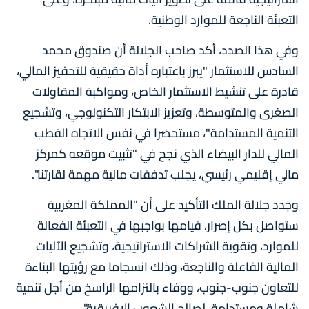
التعبئة الناجعة للموارد الوطنية.
وفي هذا الصدد، أكد صاحب الجلالة أن صندوق محمد
السادس للاستثمار "يبرز باعتباره أداة حقيقية للتحفيز المالي،
قادرة على تنشيط الاستثمار الخاص، ومواكبة المقاولات
الصغرى والمتوسطة، وتعزيز الابتكار التكنولوجي، وتشجيع
التنمية المستدامة"، مستحضرا في نفس الاتجاه القطب
المالي للدار البيضاء الذي نجح في "تثبيت موقعه كمركز
مالي إقليمي رئيسي، يجلب تدفقات مالية مهمة لقارتنا".
وجدد جلالة الملك التأكيد على أن "المملكة المغربية
ستواصل بكل إصرار، قيامها بواجبها في التعبئة الفعالة
للموارد، وتقوية الشراكات الاستراتيجية، وتشجيع الآليات
المالية الفاعلة والناجعة، وذلك انسجاما مع رؤيتها البناءة
للتعاون جنوب-جنوب، ووفاء بالتزامها الراسخ من أجل تنمية
شاملة ومستدامة، لصالح الشعوب الإفريقية".