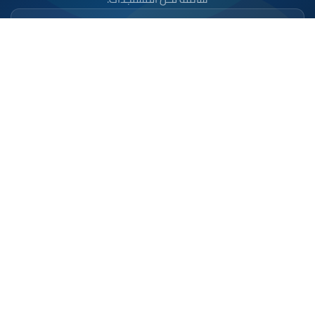
تحميل على
App Store
متوفر على
Google Play
موقع إخباري مستقل وشامل. تابعوا يومياً آخر الأخبار
السياسية والاقتصادية والرياضية والثقافية من المغرب.
الأقسام