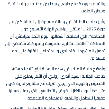
والقيام بدوره كجسر طبيعي يربط بين مختلف جهات القارة
وبلدان الجنوب.
وأبرز صاحب الجلالة، في رسالة موجهة إلى المشاركين في
دورة 2025 لـ "ملتقى إبراهيم لنهاية الأسبوع حول
الحكامة"، التي انطلقت أشغالها اليوم الأحد بمراكش، أن
المملكة "أطلقت مشاريع ملموسة ومهيكلة، ستفضي إلى
تحويل المشهد الاقتصادي والاجتماعي للقارة على نحو
مستدام".
وأوضح جلالة الملك، في هذه الرسالة التي تلاها مستشار
صاحب الجلالة السيد أندري أزولاي أن الأمر يتعلق على
الخصوص بالتوجه الذي يجري تنزيله عبر مشاريع قارية كبرى
مثل خط أنبوب الغاز الإفريقي الأطلسي، الذي يمثل مسارا
حقيقيا للتكامل والتنمية الاقتصادية المندمجة.
وفي إطار التوجه ذاته، ووفق مقاربة قائمة على التضامن