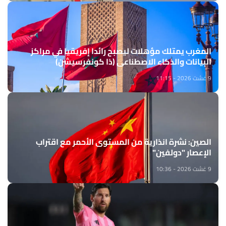
المغرب يمتلك مؤهلات ليصبح رائدا إفريقيا في مراكز
البيانات والذكاء الاصطناعي (ذا كونفرسيشن)
9 غشت 2026 - 11:15
الصين: نشرة انذارية من المستوى الأحمر مع اقتراب
الإعصار "دولفين"
9 غشت 2026 - 10:36