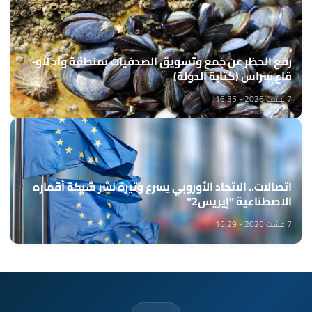
رفع الحظر عن جمع وتسويق الصدفيات بمنطقة واد لاو-
قاع سراس (كتابة الدولة)
7 غشت 2026 - 16:35
اتصالات.. الاتحاد الأوروبي يسرع وتيرة نشر شبكة أقماره
الاصطناعية "إيريس2"
7 غشت 2026 - 16:29