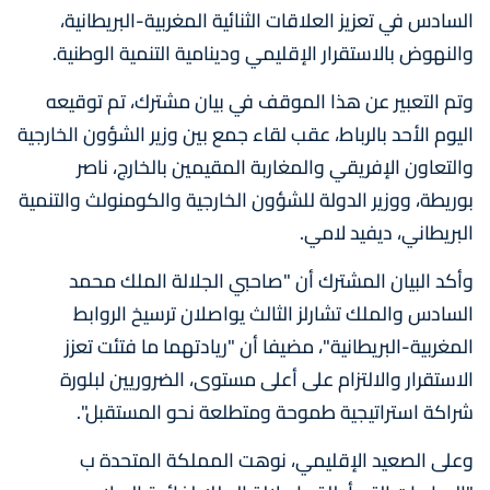
السادس في تعزيز العلاقات الثنائية المغربية-البريطانية،
والنهوض بالاستقرار الإقليمي ودينامية التنمية الوطنية.
وتم التعبير عن هذا الموقف في بيان مشترك، تم توقيعه
اليوم الأحد بالرباط، عقب لقاء جمع بين وزير الشؤون الخارجية
والتعاون الإفريقي والمغاربة المقيمين بالخارج، ناصر
بوريطة، ووزير الدولة للشؤون الخارجية والكومنولث والتنمية
البريطاني، ديفيد لامي.
وأكد البيان المشترك أن "صاحبي الجلالة الملك محمد
السادس والملك تشارلز الثالث يواصلان ترسيخ الروابط
المغربية-البريطانية"، مضيفا أن "ريادتهما ما فتئت تعزز
الاستقرار والالتزام على أعلى مستوى، الضروريين لبلورة
شراكة استراتيجية طموحة ومتطلعة نحو المستقبل".
وعلى الصعيد الإقليمي، نوهت المملكة المتحدة ب