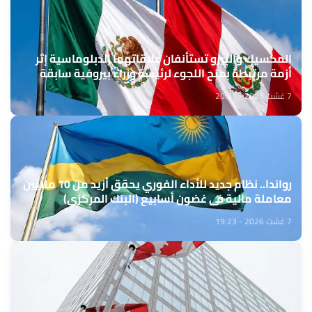
المكسيك والبيرو تستأنفان علاقاتهما الدبلوماسية إثر
أزمة مرتبطة بمنح اللجوء لرئيسة وزراء بيروفية سابقة
7 غشت 2026 - 20:31
رواندا.. نظام جديد للأداء الفوري يحقق أزيد من 10 ملايين
معاملة مالية في غضون أسابيع (البنك المركزي)
7 غشت 2026 - 19:23