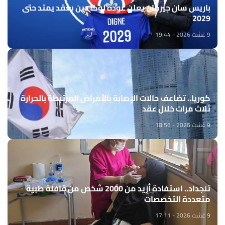
باريس سان جيرمان يعلن عودة لوكا دين بعقد يمتد حتى
2029
9 غشت 2026 - 19:44
كوريا.. تضاعف حالات الإصابة بالأمراض المرتبطة بالحرارة
ثلاث مرات خلال عقد
9 غشت 2026 - 18:56
تنجداد.. استفادة أزيد من 2000 شخص من قافلة طبية
متعددة التخصصات
9 غشت 2026 - 17:11