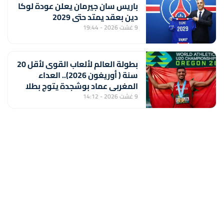
باريس سان جيرمان يعلن عودة لوكا
دين بعقد يمتد حتى 2029
9 غشت 2026 - 19:44
بطولة العالم لألعاب القوى لأقل 20
سنة ( أوريغون 2026).. العداء
المغربي عماد بوشجدة يتوج بطلا
للعالم في سباق 800 متر
9 غشت 2026 - 14:12