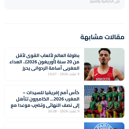
على الكراهية والتمييز.
مقالات مشابهة
بطولة العالم لألعاب القوى لأقل
من 20 سنة (أوريغون 2026).. العداء
المغربي أسامة الردواني يحرز
برونزية سباق 1500 متر
9 غشت 2026 - 23:07
كأس أمم إفريقيا للسيدات –
المغرب 2026... الكاميرون تتأهل
إلى نصف النهائي وتضرب موعدا مع
المنتخب المغربي
9 غشت 2026 - 20:28