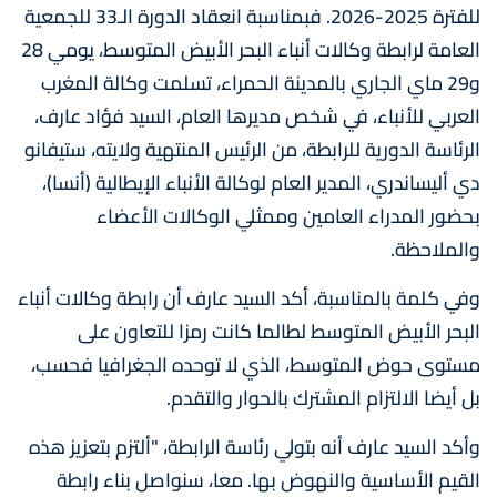
للفترة 2025-2026. فبمناسبة انعقاد الدورة الـ33 للجمعية
العامة لرابطة وكالات أنباء البحر الأبيض المتوسط، يومي 28
و29 ماي الجاري بالمدينة الحمراء، تسلمت وكالة المغرب
العربي للأنباء، في شخص مديرها العام، السيد فؤاد عارف،
الرئاسة الدورية للرابطة، من الرئيس المنتهية ولايته، ستيفانو
دي أليساندري، المدير العام لوكالة الأنباء الإيطالية (أنسا)،
بحضور المدراء العامين وممثلي الوكالات الأعضاء
والملاحظة.
وفي كلمة بالمناسبة، أكد السيد عارف أن رابطة وكالات أنباء
البحر الأبيض المتوسط لطالما كانت رمزا للتعاون على
مستوى حوض المتوسط، الذي لا توحده الجغرافيا فحسب،
بل أيضا الالتزام المشترك بالحوار والتقدم.
وأكد السيد عارف أنه بتولي رئاسة الرابطة، "ألتزم بتعزيز هذه
القيم الأساسية والنهوض بها. معا، سنواصل بناء رابطة