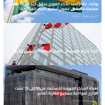
رواندا.. نظام جديد للأداء الفوري يحقق أزيد من 10 ملايين
معاملة مالية في غضون أسابيع (البنك المركزي)
7 غشت 2026 - 19:23
كندا: تراجع طفيف في معدل البطالة خلال شهر يوليوز
7 غشت 2026 - 18:36
تعبئة المراكز الجهوية للاستثمار من 10 إلى 13 غشت
الجاري لمواكبة مشاريع مغاربة العالم
7 غشت 2026 - 17:32