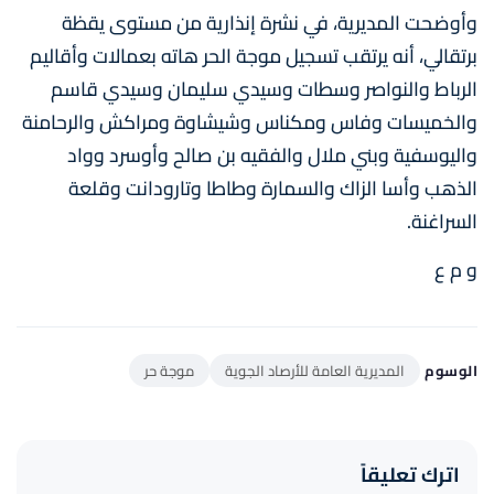
وأوضحت المديرية، في نشرة إنذارية من مستوى يقظة
برتقالي، أنه يرتقب تسجيل موجة الحر هاته بعمالات وأقاليم
الرباط والنواصر وسطات وسيدي سليمان وسيدي قاسم
والخميسات وفاس ومكناس وشيشاوة ومراكش والرحامنة
واليوسفية وبني ملال والفقيه بن صالح وأوسرد وواد
الذهب وأسا الزاك والسمارة وطاطا وتارودانت وقلعة
السراغنة.
و م ع
الوسوم
المديرية العامة للأرصاد الجوية
موجة حر
اترك تعليقاً