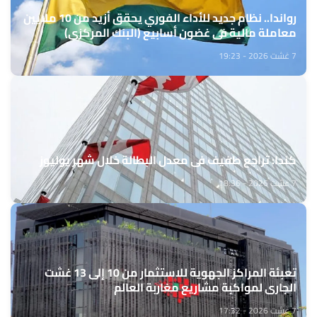
رواندا.. نظام جديد للأداء الفوري يحقق أزيد من 10 ملايين
معاملة مالية في غضون أسابيع (البنك المركزي)
7 غشت 2026 - 19:23
كندا: تراجع طفيف في معدل البطالة خلال شهر يوليوز
7 غشت 2026 - 18:36
تعبئة المراكز الجهوية للاستثمار من 10 إلى 13 غشت
الجاري لمواكبة مشاريع مغاربة العالم
7 غشت 2026 - 17:32