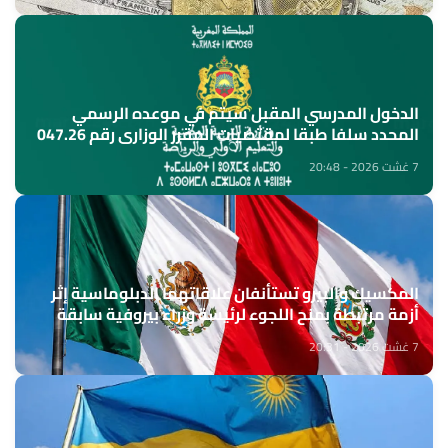
الدخول المدرسي المقبل سیتم في موعده الرسمي
المحدد سلفا طبقا لمقتضیات المقرر الوزاري رقم 047.26
(وزارة التربية الوطنية)
7 غشت 2026 - 20:48
المكسيك والبيرو تستأنفان علاقاتهما الدبلوماسية إثر
أزمة مرتبطة بمنح اللجوء لرئيسة وزراء بيروفية سابقة
7 غشت 2026 - 20:31