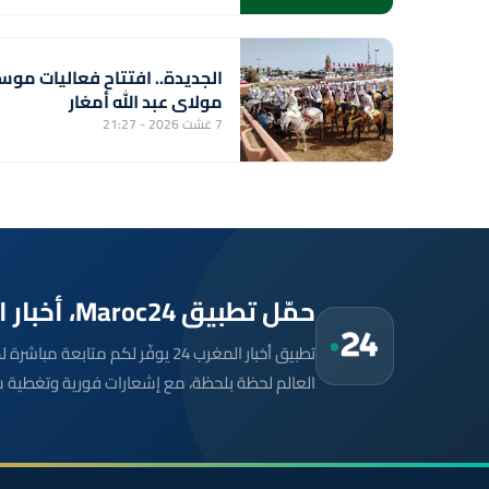
الجديدة.. افتتاح فعاليات موس
مولاي عبد الله أمغار
7 غشت 2026 - 21:27
حمّل تطبيق Maroc24، أخبار المغرب تصلك أولاً
تطبيق أخبار المغرب 24 يوفّر لكم متا
العالم لحظة بلحظة، مع إشعارات فورية وتغطية 