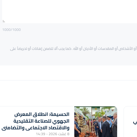
1000
/1000
و الأشخاص أو المقدسات أو الأديان أو الله. كما يجب ألا تتضمن إهانات أو تحريضاً على
الحسيمة: انطلاق المعرض
ي
الجهوي للصناعة التقليدية
والاقتصاد الاجتماعي والتضامني
8 غشت 2026 - 14:39