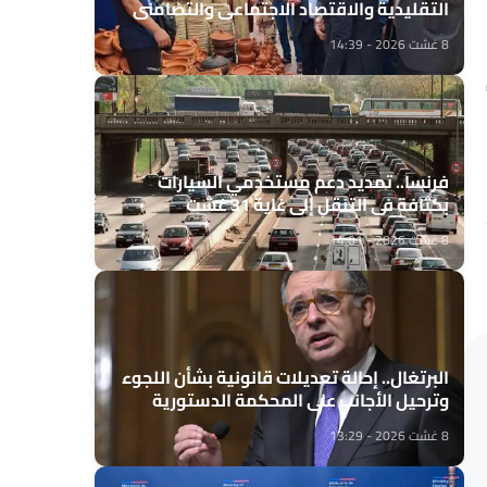
التقليدية والاقتصاد الاجتماعي والتضامني
8 غشت 2026 - 14:39
فرنسا.. تمديد دعم مستخدمي السيارات
بكثافة في التنقل إلى غاية 31 غشت
8 غشت 2026 - 14:01
البرتغال.. إحالة تعديلات قانونية بشأن اللجوء
وترحيل الأجانب على المحكمة الدستورية
8 غشت 2026 - 13:29