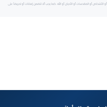
و الأشخاص أو المقدسات أو الأديان أو الله. كما يجب ألا تتضمن إهانات أو تحريضاً على