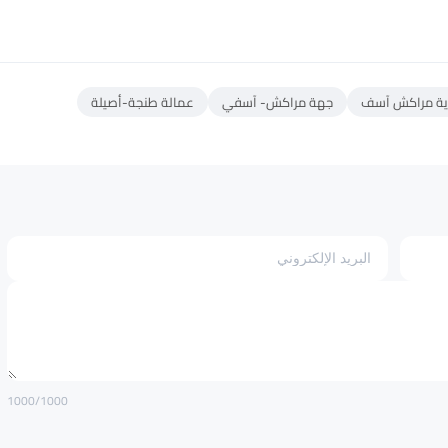
لاية مراكش آسف
جهة مراكش- آسفي
عمالة طنجة-أصيلة
1000
/1000