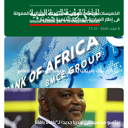
الخميسات ..افتتاح معرض للمنتوجات المجالية الممولة
في إطار المبادرة الوطنية للتنمية البشرية
8 غشت 2026 - 17:12
الناظور.. بنك إفريقيا يحتفي بزبنائه من مغاربة العالم
8 غشت 2026 - 15:35
بيتسو موسيماني مدربا جديدا لـ"بافانا بافانا