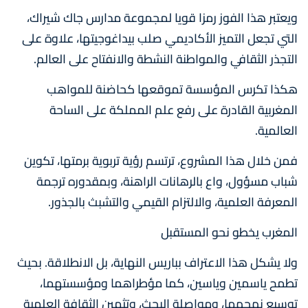
ويعتبر هذا الفوز رمزا قويا لمجموعة مدارس جاك شيراك،
التي تجعل التميز الأكاديمي صلب بيداغوجيتها، علاوة على
التجذر الثقافي والمواطنة النشطة والانفتاح على العالم.
هكذا تكرس المؤسسة تموقعها كحاضنة للمواهب
المغربية القادرة على رفع علم المملكة على الساحة
العالمية.
فمن خلال هذا المشروع، ترتسم رؤية تربوية برمتها، تكوين
شباب مسؤول، واع بالرهانات الراهنة، وبمقدوره ترجمة
المعرفة العلمية، والالتزام القيمي والتشبث بالجذور.
المغرب يخطو نحو المستقبل
ولا يشكل هذا الاعتراف بباريس النهاية، بل الانطلاقة. بحيث
تطمح ياسمين وياسين، كما مؤطراهما ومؤسستهما،
توسيع نهجهما، ومواصلة البحث، وتثمين الثقافة العلمية