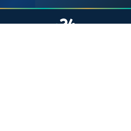
موقع إخباري مستقل وشامل. تابعوا يومياً آخر الأخبار
السياسية والاقتصادية والرياضية والثقافية من المغرب.
الأقسام
أخبار وطنية
رياضة
سياسة
دولي
جهات
صحة
روابط مفيدة
الملك محمد السادس
ولي العهد الأمير مولاي الحسن