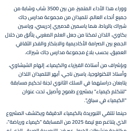
ووراء هذا الأداء المتميز، من بين 3500 شاب وشابة من
جميع أنحاء العالم، تلميذان من مجموعة مدارس جاك
شيراك بالرباط، هما ياسمين قدميري إدريسي، وياسين
بكاوي، اللذان تمكنا من جعل العلم المغربي يتألق من خلال
الجمع بين الصرامة الأكاديمية والابتكار والفخر الثقافي
العميق، بحسب بلاغ مجموعة مدارس جاك شيراك.
وبإشراف من أستاذة الفيزياء والكيمياء، إلهام الشيشاوي،
وأستاذ التكنولوجيا، ياسين ناجي، أبهر التلميذان اللذان
يتابعان دراستهما في السلك الثانوي لجنة تحكيم مسابقة
"لنتكلم كيمياء" بمشروع طموح وأصيل، تحت عنوان
"الكيمياء في سباق".
حينما تلتقي التبوريدة بالكيمياء الدقيقة ويكتشف المشروع
الذي يتناغم مع تيمة 2025 من المسابقة "كيمياء ورياضة"،
مكافحة منشطات الخيول عبر فن التبوريدة العريق، الذي تم