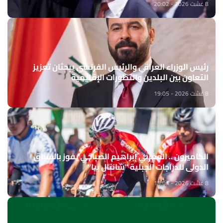
8 غشت 2026 - 20:02
رئيس الوزراء العراقي والرئيس الفرنسي يبحثان تعزيز
التعاون بين البلدين والتطورات الإقليمية
8 غشت 2026 - 19:05
الكاميرون .. المغربي إبراهيم الصباحي يفوز بالسباق
الدولي للدراجات الجبلية "شانتال بيا"
8 غشت 2026 - 18:04