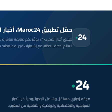
حمّل تطبيق Maroc24، أخبار المغرب تصلك أولاً
تطبيق أخبار المغرب 24 يوفّر لكم متا
العالم لحظة بلحظة، مع إشعارات فورية وتغطية 
موقع إخباري مستقل وشامل. تابعوا يومياً آخر الأخبار
السياسية والاقتصادية والرياضية والثقافية من المغرب.