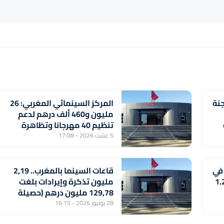
جنة
المركز السينمائي المغربي: 26
مليون و460 ألف درهم لدعم
تنظيم 40 مهرجانا وتظاهرة
سينمائية
5 غشت 2026 - 17:08
 في
قاعات السينما بالمغرب.. 2,19
 تسجل رقما قياسيا بلغ 1.2
مليون تذكرة وإيرادات بلغت
129,78 مليون درهم (حصيلة
2025)
28 يوليوز 2026 - 16:15