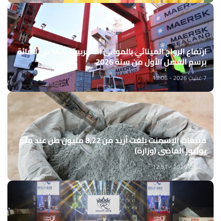
ارتفاع الرواج المينائي بالموانئ المغربية بـ14,4 في المائة
برسم الفصل الأول من سنة 2026
7 غشت 2026 - 13:06
مبيعات الإسمنت بلغت أزيد من 8,22 مليون طن عند متم
يوليوز الماضي (وزارة)
7 غشت 2026 - 12:51