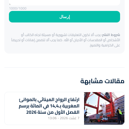
1000
/1000
إرسال
شروط النشر:
يجب ألا تكون التعليقات تشهيرية أو مسيئة تجاه الكاتب أو
الأشخاص أو المقدسات أو الأديان أو الله. كما يجب ألا تتضمن إهانات أو تحريضاً
على الكراهية والتمييز.
مقالات مشابهة
ارتفاع الرواج المينائي بالموانئ
المغربية بـ14,4 في المائة برسم
الفصل الأول من سنة 2026
7 غشت 2026 - 13:06