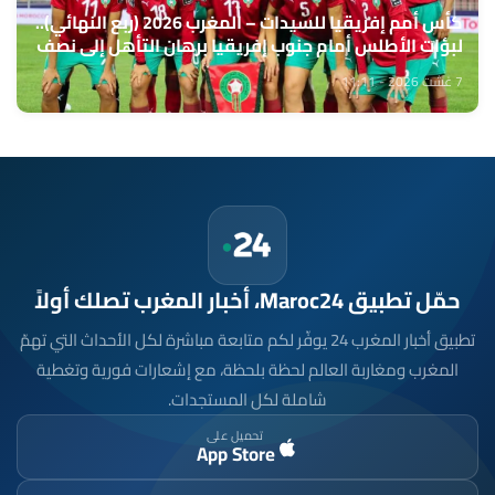
كأس أمم إفريقيا للسيدات – المغرب 2026 (ربع النهائي)..
لبؤات الأطلس أمام جنوب إفريقيا برهان التأهل إلى نصف
النهائي ومونديال 2027
7 غشت 2026 - 11:11
حمّل تطبيق Maroc24، أخبار المغرب تصلك أولاً
تطبيق أخبار المغرب 24 يوفّر لكم متابعة مباشرة لكل الأحداث التي تهمّ
المغرب ومغاربة العالم لحظة بلحظة، مع إشعارات فورية وتغطية
شاملة لكل المستجدات.
تحميل على
App Store