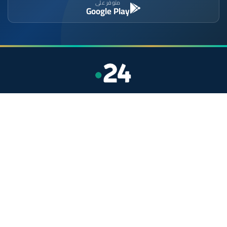
متوفر على
Google Play
موقع إخباري مستقل وشامل. تابعوا يومياً آخر الأخبار
السياسية والاقتصادية والرياضية والثقافية من المغرب.
الأقسام
أخبار وطنية
رياضة
سياسة
دولي
جهات
صحة
روابط مفيدة