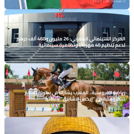
5 غشت 2026 - 17:23
المركز السينمائي المغربي: 26 مليون و460 ألف درهم
لدعم تنظيم 40 مهرجانا وتظاهرة سينمائية
5 غشت 2026 - 17:08
رياضة الفروسية.. المغرب يشارك في بطولة العالم
لللفروسية في "إيكس لاشابيل" بألمانيا
5 غشت 2026 - 16:08