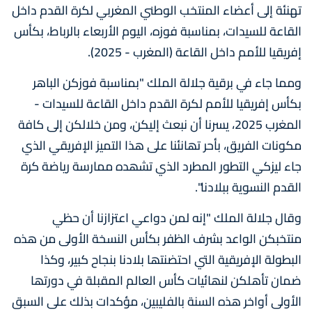
تهنئة إلى أعضاء المنتخب الوطني المغربي لكرة القدم داخل
القاعة للسیدات، بمناسبة فوزه، اليوم الأربعاء بالرباط، بكأس
إفریقیا للأمم داخل القاعة (المغرب - 2025).
ومما جاء في برقية جلالة الملك "بمناسبة فوزكن الباھر
بكأس إفریقیا للأمم لكرة القدم داخل القاعة للسیدات -
المغرب 2025، یسرنا أن نبعث إلیكن، ومن خلالكن إلى كافة
مكونات الفریق، بأحر تھانئنا على ھذا التمیز الإفریقي الذي
جاء لیزكي التطور المطرد الذي تشھده ممارسة ریاضة كرة
القدم النسویة ببلادنا".
وقال جلالة الملك "إنه لمن دواعي اعتزازنا أن حظي
منتخبكن الواعد بشرف الظفر بكأس النسخة الأولى من ھذه
البطولة الإفریقیة التي احتضنتھا بلادنا بنجاح كبیر، وكذا
ضمان تأھلكن لنھائیات كأس العالم المقبلة في دورتھا
الأولى أواخر ھذه السنة بالفلیبین، مؤكدات بذلك على السبق