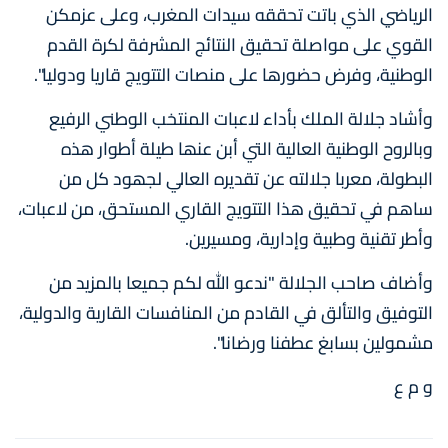
الریاضي الذي باتت تحققه سیدات المغرب، وعلى عزمكن
القوي على مواصلة تحقیق النتائج المشرفة لكرة القدم
الوطنیة، وفرض حضورھا على منصات التتویج قاریا ودولیا".
وأشاد جلالة الملك بأداء لاعبات المنتخب الوطني الرفیع
وبالروح الوطنیة العالیة التي أبن عنھا طیلة أطوار ھذه
البطولة، معربا جلالته عن تقديره العالي لجھود كل من
ساھم في تحقیق ھذا التتویج القاري المستحق، من لاعبات،
وأطر تقنیة وطبیة وإداریة، ومسیرین.
وأضاف صاحب الجلالة "ندعو الله لكم جمیعا بالمزید من
التوفیق والتألق في القادم من المنافسات القاریة والدولیة،
مشمولین بسابغ عطفنا ورضانا".
و م ع