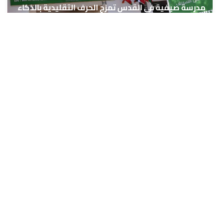
مدرسة صيفية في القدس تمزج الحرف التقليدية بالذكاء
الاصطناعي بدعم من وكالة بيت مال القدس الشريف
6 غشت 2026 - 16:09
حمّل تطبيق Maroc24، أخبار المغرب تصلك أولاً
تطبيق أخبار المغرب 24 يوفّر لكم متابعة مباشرة لكل الأحداث التي تهمّ
المغرب ومغاربة العالم لحظة بلحظة، مع إشعارات فورية وتغطية
شاملة لكل المستجدات.
تحميل على
App Store