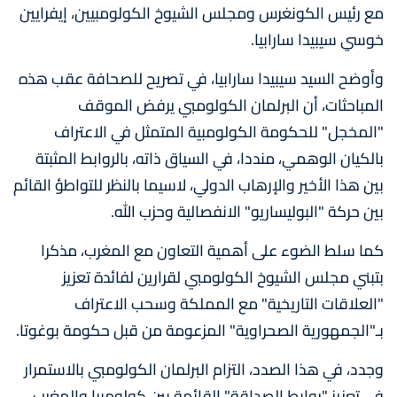
مع رئيس الكونغرس ومجلس الشيوخ الكولومبيين، إيفرايين
خوسي سيبيدا سارابيا.
وأوضح السيد سيبيدا سارابيا، في تصريح للصحافة عقب هذه
المباحثات، أن البرلمان الكولومبي يرفض الموقف
"المخجل" للحكومة الكولومبية المتمثل في الاعتراف
بالكيان الوهمي، منددا، في السياق ذاته، بالروابط المثبتة
بين هذا الأخير والإرهاب الدولي، لاسيما بالنظر للتواطؤ القائم
بين حركة "البوليساريو" الانفصالية وحزب الله.
كما سلط الضوء على أهمية التعاون مع المغرب، مذكرا
بتبني مجلس الشيوخ الكولومبي لقرارين لفائدة تعزيز
"العلاقات التاريخية" مع المملكة وسحب الاعتراف
بـ"الجمهورية الصحراوية" المزعومة من قبل حكومة بوغوتا.
وجدد، في هذا الصدد، التزام البرلمان الكولومبي بالاستمرار
في تعزيز "روابط الصداقة" القائمة بين كولومبيا والمغرب.