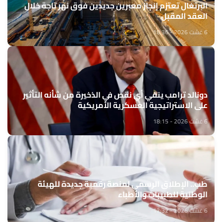
البرتغال تعتزم إنجاز معبرين جديدين فوق نهر تاجة خلال
العقد المقبل
6 غشت 2026 - 18:36
دونالد ترامب ينفي أي نقص في الذخيرة من شأنه التأثير
على الاستراتيجية العسكرية الأمريكية
6 غشت 2026 - 18:15
طب.. الإطلاق الرسمي لمنصة رقمية جديدة للهيئة
الوطنية للطبيبات والأطباء
6 غشت 2026 - 17:32