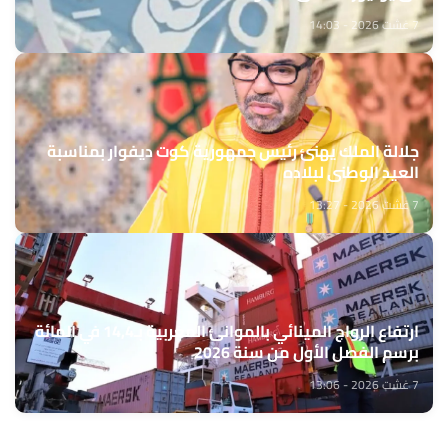
7 غشت 2026 - 14:03
جلالة الملك يهنئ رئيس جمهورية كوت ديفوار بمناسبة
العيد الوطني لبلاده
7 غشت 2026 - 13:27
ارتفاع الرواج المينائي بالموانئ المغربية بـ14,4 في المائة
برسم الفصل الأول من سنة 2026
7 غشت 2026 - 13:06