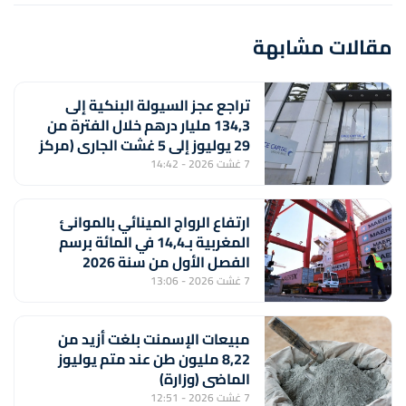
مقالات مشابهة
تراجع عجز السيولة البنكية إلى
134,3 مليار درهم خلال الفترة من
29 يوليوز إلى 5 غشت الجاري (مركز
أبحاث)
7 غشت 2026 - 14:42
ارتفاع الرواج المينائي بالموانئ
المغربية بـ14,4 في المائة برسم
الفصل الأول من سنة 2026
7 غشت 2026 - 13:06
مبيعات الإسمنت بلغت أزيد من
8,22 مليون طن عند متم يوليوز
الماضي (وزارة)
7 غشت 2026 - 12:51