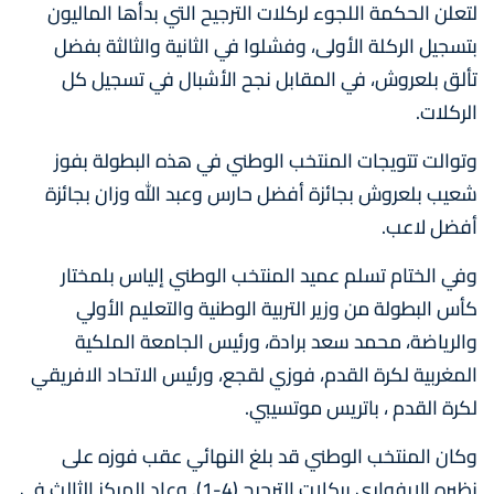
لتعلن الحكمة اللجوء لركلات الترجيح التي بدأها الماليون
بتسجيل الركلة الأولى، وفشلوا في الثانية والثالثة بفضل
تألق بلعروش، في المقابل نجح الأشبال في تسجيل كل
الركلات.
وتوالت تتويجات المنتخب الوطني في هذه البطولة بفوز
شعيب بلعروش بجائزة أفضل حارس وعبد الله وزان بجائزة
أفضل لاعب.
وفي الختام تسلم عميد المنتخب الوطني إلياس بلمختار
كأس البطولة من وزير التربية الوطنية والتعليم الأولي
والرياضة، محمد سعد برادة، ورئيس الجامعة الملكية
المغربية لكرة القدم، فوزي لقجع، ورئيس الاتحاد الافريقي
لكرة القدم ، باتريس موتسيبي.
وكان المنتخب الوطني قد بلغ النهائي عقب فوزه على
نظيره الإيفواري بركلات الترجيح (4-1). وعاد المركز الثالث في