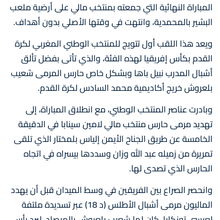
المباراة النهائية التي جمعته بمنتخب مالي على أرضية ملعب
البشير بالمحمدية، وانتهت في وقتها الأصلي بدون أهداف.
ويعد هذا اللقب أول تتويج للمنتخب الوطني المغربي لكرة
القدم بكأس إفريقيا لهذه الفئة، والذي تأتى بفضل تألق
أشبال المدرب نبيل باها وبشكل خاص حارس المرمى شعيب
بلعروش خريج أكاديمية محمد السادس لكرة القدم.
وبادرت عناصر المنتخب الوطني، مع انطلاق المباراة، إلى
تهديد مرمى حارس منتخب مالي لامين سينابا في الدقيقة
الخامسة عن طريق الجناح الأيمن إلياس بلمختار الذي تلقى
تمريرة من زميله عبد الله وزان وسددها بيسراه في اتجاه
الحارس الذي تصدى لها.
وانحصر الصراع بين الفريقين في وسط الميدان قبل أن يهدد
الماليون مرمى أشبال الأطلس (د 18) عبر تسديدة ملتفة
لعيسى تونكارا، كان لها شعيب بلعروش بالمرصاد، ليرد رأس