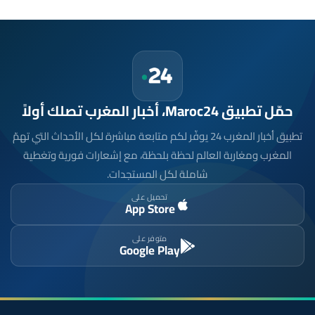
حمّل تطبيق Maroc24، أخبار المغرب تصلك أولاً
تطبيق أخبار المغرب 24 يوفّر لكم متابعة مباشرة لكل الأحداث التي تهمّ
المغرب ومغاربة العالم لحظة بلحظة، مع إشعارات فورية وتغطية
شاملة لكل المستجدات.
تحميل على
App Store
متوفر على
Google Play