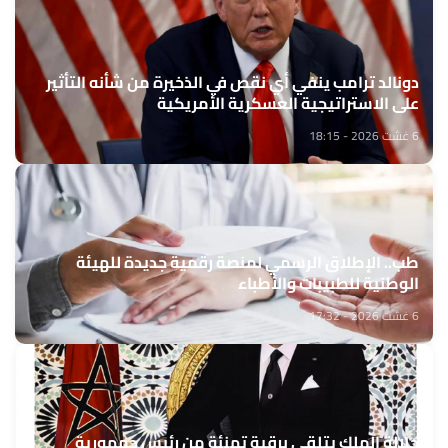
دونالد ترامب ينفي أي نقص في الذخيرة من شأنه التأثير
على الاستراتيجية العسكرية الأمريكية
6 غشت 2026 - 18:15
طب.. الإطلاق الرسمي لمنصة رقمية جديدة للهيئة
الوطنية للطبيبات والأطباء
6 غشت 2026 - 17:32
جلالة الملك يتلقى برقية تهنئة من رئيس جمهورية