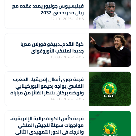
فينيسيوس جونيور يمدد عقده مع
ريال مدريد حتى 2032
6 غشت 2026 - 22:10
كرة القدم..دييغو فورلان مدربا
جديدا لمنتخب الأوروغواي
6 غشت 2026 - 15:09
قرعة دوري أبطال إفريقيا.. المغرب
الفاسي يواجه رحيمو البوركينابي
ونهضة بركان ينتظر الفائز من مباراة
ستار سبور السيراليوني وميدينا
6 غشت 2026 - 14:39
يونايتد الغامبي
قرعة كأس الكونفدرالية الإفريقية..
مواجهات سهلة للجيش الملكي
والرجاء في الدور التمهيدي الثاني