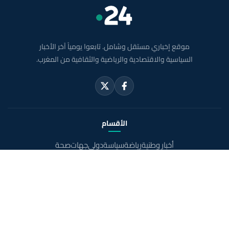
موقع إخباري مستقل وشامل. تابعوا يومياً آخر الأخبار
السياسية والاقتصادية والرياضية والثقافية من المغرب.
الأقسام
أخبار وطنية
رياضة
سياسة
دولي
جهات
صحة
روابط مفيدة
الملك محمد السادس
ولي العهد الأمير مولاي الحسن
مواقيت الصلاة بالمغرب
خريطة المغرب
الصحراء المغربية