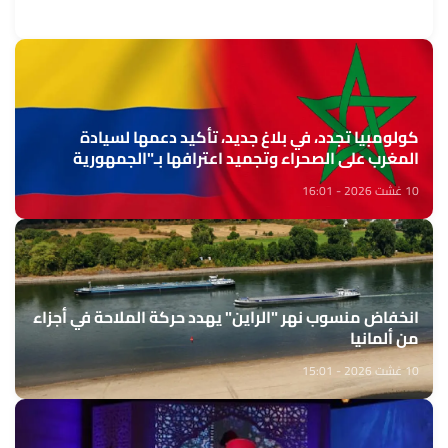
10 غشت 2026 - 16:36
كولومبيا تجدد، في بلاغ جديد، تأكيد دعمها لسيادة
المغرب على الصحراء وتجميد اعترافها بـ"الجمهورية
الصحراوية" المزعومة ومساندتها للمملكة بمجلس الأمن
10 غشت 2026 - 16:01
الدولي
انخفاض منسوب نهر "الراين" يهدد حركة الملاحة في أجزاء
من ألمانيا
10 غشت 2026 - 15:01