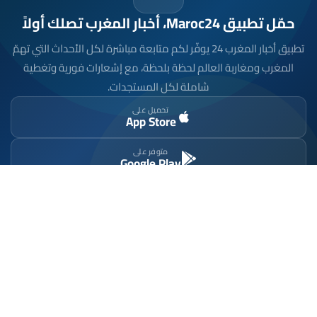
حمّل تطبيق Maroc24، أخبار المغرب تصلك أولاً
تطبيق أخبار المغرب 24 يوفّر لكم متابعة مباشرة لكل الأحداث التي تهمّ
المغرب ومغاربة العالم لحظة بلحظة، مع إشعارات فورية وتغطية
شاملة لكل المستجدات.
تحميل على
App Store
متوفر على
Google Play
موقع إخباري مستقل وشامل. تابعوا يومياً آخر الأخبار
السياسية والاقتصادية والرياضية والثقافية من المغرب.