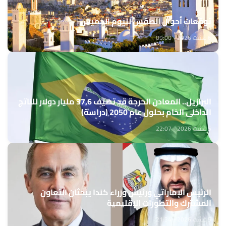
توقعات أحوال الطقس لليوم الخميس
6 غشت 2026 - 09:00
البرازيل.. المعادن الحرجة قد تضيف 37,6 مليار دولار للناتج
الداخلي الخام بحلول عام 2050 (دراسة)
5 غشت 2026 - 22:07
الرئيس الإماراتي ورئيس وزراء كندا يبحثان التعاون
المشترك والتطورات الإقليمية
5 غشت 2026 - 21:34