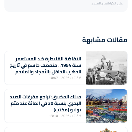
على الكراهية والتمييز.
مقالات مشابهة
انتفاضة القنيطرة ضد المستعمر
سنة 1954.. منعطف حاسم في تاريخ
المغرب الحافل بالأمجاد والملاحم
والبطولات
6 غشت 2026 - 10:47
ميناء المضيق: تراجع مفرغات الصيد
البحري بنسبة 30 في المائة عند متم
يونيو (مكتب)
5 غشت 2026 - 13:10