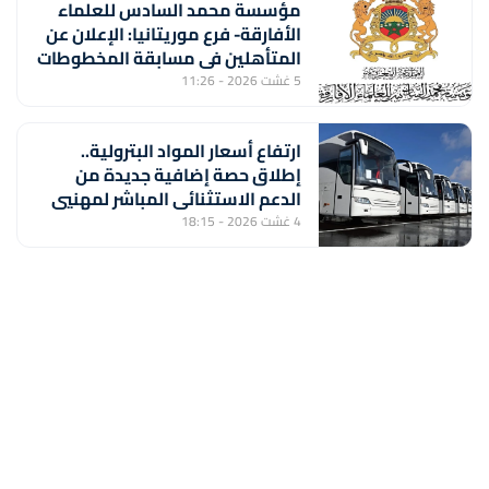
مؤسسة محمد السادس للعلماء
الأفارقة- فرع موريتانيا: الإعلان عن
المتأهلين في مسابقة المخطوطات
والوثائق الإسلامية – الإفريقية
5 غشت 2026 - 11:26
ارتفاع أسعار المواد البترولية..
إطلاق حصة إضافية جديدة من
الدعم الاستثنائي المباشر لمهنيي
النقل الطرقي للأشخاص والبضائع
4 غشت 2026 - 18:15
(وزارة النقل واللوجستيك)