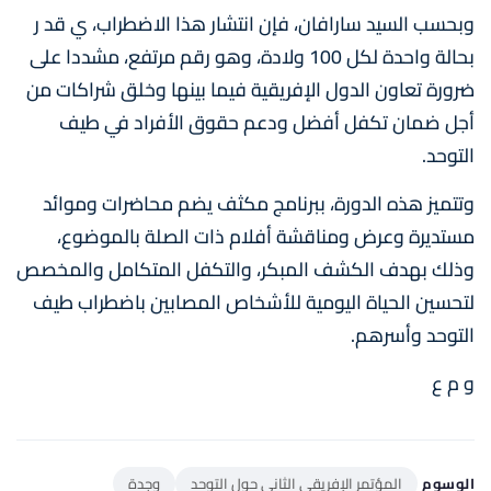
وبحسب السيد سارافان، فإن انتشار هذا الاضطراب، ي قد ر
بحالة واحدة لكل 100 ولادة، وهو رقم مرتفع، مشددا على
ضرورة تعاون الدول الإفريقية فيما بينها وخلق شراكات من
أجل ضمان تكفل أفضل ودعم حقوق الأفراد في طيف
التوحد.
وتتميز هذه الدورة، ببرنامج مكثف يضم محاضرات وموائد
مستديرة وعرض ومناقشة أفلام ذات الصلة بالموضوع،
وذلك بهدف الكشف المبكر، والتكفل المتكامل والمخصص
لتحسين الحياة اليومية للأشخاص المصابين باضطراب طيف
التوحد وأسرهم.
و م ع
الوسوم
المؤتمر الإفريقي الثاني حول التوحد
وجدة