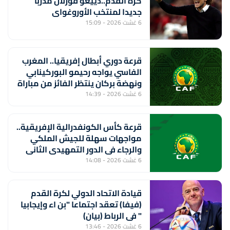
كرة القدم..دييغو فورلان مدربا
جديدا لمنتخب الأوروغواي
6 غشت 2026 - 15:09
قرعة دوري أبطال إفريقيا.. المغرب
الفاسي يواجه رحيمو البوركينابي
ونهضة بركان ينتظر الفائز من مباراة
ستار سبور السيراليوني وميدينا
6 غشت 2026 - 14:39
يونايتد الغامبي
قرعة كأس الكونفدرالية الإفريقية..
مواجهات سهلة للجيش الملكي
والرجاء في الدور التمهيدي الثاني
6 غشت 2026 - 14:08
قيادة الاتحاد الدولي لكرة القدم
(فيفا) تعقد اجتماعا "بن اء وإيجابيا
" في الرباط (بيان)
6 غشت 2026 - 13:46