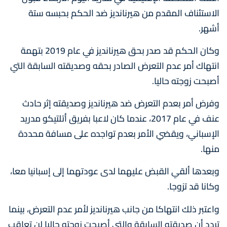
الاستئناف المقدم من هيرنانديز ضد الحكم بحبسه ستة
أشهر.
وكان الحكم قد صدر بحق هيرنانديز في عام 2019 بتهمة
انتهاك أمر عدم التعرض الصادر بحقه وصديقته السابقة التي
أصبحت زوجته حاليا.
وفرض أمر بعدم التعرض ضد هيرنانديز وصديقته إثر حادث
عنف في عام 2017، عندما كان لاعبا بفريق أتلتيكو مدريد
الإسباني، ويقضي الأمر بعدم تواجده على مسافة محددة
منها.
وبعدها ألقي القبض عليهما لدى عودتهما إلى إسبانيا معا،
وكانا قد تزوجا.
واعتبر ذلك انتهاكا من جانب هيرنانديز لأمر عدم التعرض، بينما
تردد أن صديقته السابقة والتي أصبحت زوجته حاليا لن تعاقب