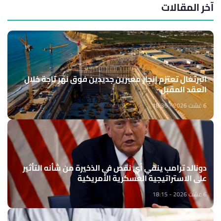
آخر المقالات
البرتغال تعتزم إنجاز معبرين جديدين فوق نهر تاجة خلال
العقد المقبل
6 غشت 2026 - 18:36
دونالد ترامب ينفي أي نقص في الذخيرة من شأنه التأثير
على الاستراتيجية العسكرية الأمريكية
6 غشت 2026 - 18:15