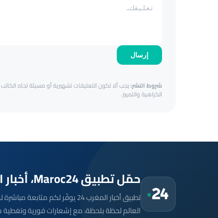
إرسال
شروط النشر:
يجب ألا تكون التعليقات تشهيرية أو مسيئة تجاه الكاتب أ
الكراهية والتمييز.
حمّل تطبيق Maroc24، أخبار المغرب تصلك أولاً
تطبيق أخبار المغرب 24 يوفّر لكم متا
العالم لحظة بلحظة، مع إشعارات فورية وتغطية 