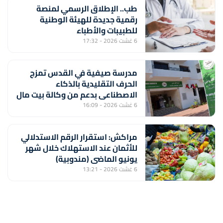
طب.. الإطلاق الرسمي لمنصة
رقمية جديدة للهيئة الوطنية
للطبيبات والأطباء
6 غشت 2026 - 17:32
مدرسة صيفية في القدس تمزج
الحرف التقليدية بالذكاء
الاصطناعي بدعم من وكالة بيت مال
القدس الشريف
6 غشت 2026 - 16:09
مراكش: استقرار الرقم الاستدلالي
للأثمان عند الاستهلاك خلال شهر
يونيو الماضي (مندوبية)
6 غشت 2026 - 13:21