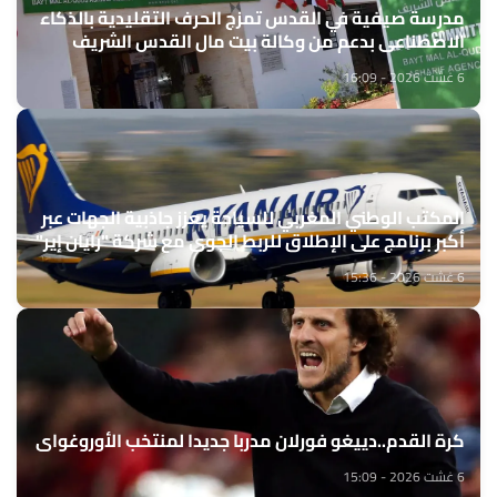
مدرسة صيفية في القدس تمزج الحرف التقليدية بالذكاء
الاصطناعي بدعم من وكالة بيت مال القدس الشريف
6 غشت 2026 - 16:09
المكتب الوطني المغربي للسياحة يعزز جاذبية الجهات عبر
أكبر برنامج على الإطلاق للربط الجوي مع شركة "رايان إير"
6 غشت 2026 - 15:36
كرة القدم..دييغو فورلان مدربا جديدا لمنتخب الأوروغواي
6 غشت 2026 - 15:09