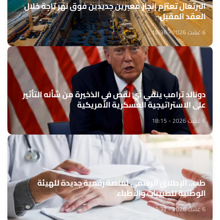
البرتغال تعتزم إنجاز معبرين جديدين فوق نهر تاجة خلال
العقد المقبل
6 غشت 2026 - 18:36
دونالد ترامب ينفي أي نقص في الذخيرة من شأنه التأثير
على الاستراتيجية العسكرية الأمريكية
6 غشت 2026 - 18:15
طب.. الإطلاق الرسمي لمنصة رقمية جديدة للهيئة
الوطنية للطبيبات والأطباء
6 غشت 2026 - 17:32