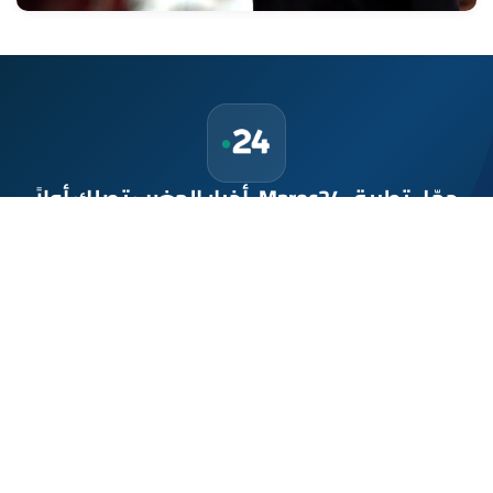
حمّل تطبيق Maroc24، أخبار المغرب تصلك أولاً
تطبيق أخبار المغرب 24 يوفّر لكم متابعة مباشرة لكل الأحداث التي تهمّ
المغرب ومغاربة العالم لحظة بلحظة، مع إشعارات فورية وتغطية
شاملة لكل المستجدات.
تحميل على
App Store
متوفر على
Google Play