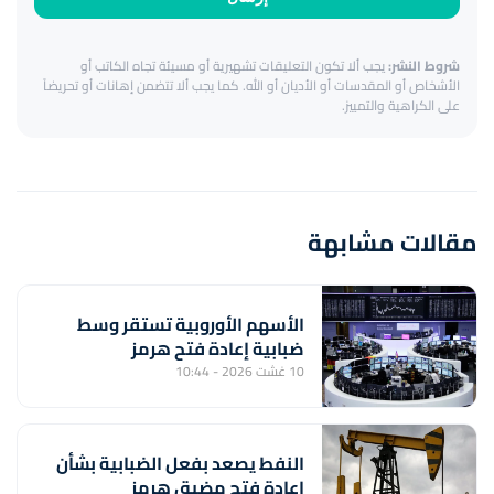
شروط النشر:
يجب ألا تكون التعليقات تشهيرية أو مسيئة تجاه الكاتب أو
الأشخاص أو المقدسات أو الأديان أو الله. كما يجب ألا تتضمن إهانات أو تحريضاً
على الكراهية والتمييز.
مقالات مشابهة
الأسهم الأوروبية تستقر وسط
ضبابية إعادة فتح هرمز
10 غشت 2026 - 10:44
النفط يصعد بفعل الضبابية بشأن
إعادة فتح مضيق هرمز