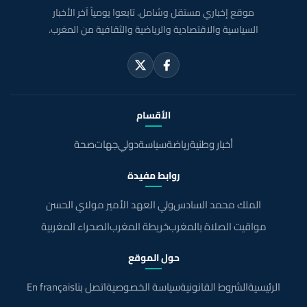
موقع إخباري مستقل وشامل. تابعوا يومياً آخر الأخبار
السياسية والاقتصادية والرياضية والثقافية من المغرب.
الأقسام
أخبار وطنية
رياضة
سياسة
دولي
جهات
صحة
روابط مفيدة
الملك محمد السادس
ولي العهد الأمير مولاي الحسن
مواقيت الصلاة بالمغرب
خريطة المغرب
الصحراء المغربية
حول الموقع
الرئيسية
الشروط القانونية
سياسة الخصوصية
اتصل بنا
En français