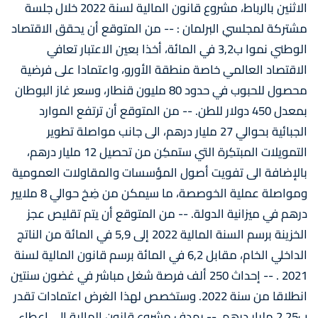
الاثنين بالرباط، مشروع قانون المالية لسنة 2022 خلال جلسة
مشتركة لمجلسي البرلمان : -- من المتوقع أن يحقق الاقتصاد
الوطني نموا ب3,2 في المائة، أخذا بعين الاعتبار تعافي
الاقتصاد العالمي خاصة منطقة الأورو، واعتمادا على فرضية
محصول للحبوب في حدود 80 مليون قنطار، وسعر غاز البوطان
بمعدل 450 دولار للطن. -- من المتوقع أن ترتفع الموارد
الجبائية بحوالي 27 مليار درهم، الى جانب مواصلة تطوير
التمويلات المبتكِرة التي ستمكِن من تحصيل 12 مليار درهم،
بالإضافة الى تفويت أصول المؤسسات والمقاولات العمومية
ومواصلة عملية الخوصصة، ما سيمكن من ضِخ حوالي 8 ملايير
درهم في ميزانية الدولة. -- من المتوقع أن يتم تقليص عجز
الخزينة برسم السنة المالية 2022 إلى 5,9 في المائة من الناتج
الداخلي الخام، مقابل 6,2 في المائة برسم قانون المالية لسنة
2021 . -- إحداث 250 ألف فرصة شغل مباشر في غضون سنتين
انطلاقا من سنة 2022. وستخصص لهذا الغرض اعتمادات تقدر
ب2.25 مليار درهم. -- يهدف مشروع قانون المالية إلى إعطاء