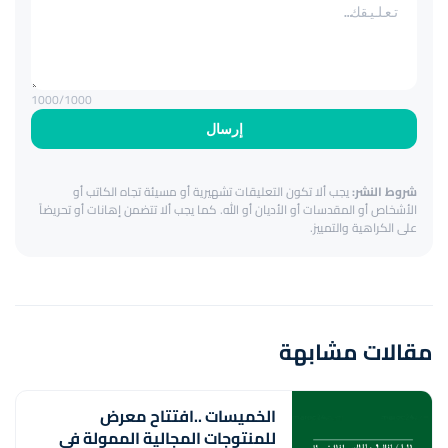
1000
/1000
إرسال
شروط النشر:
يجب ألا تكون التعليقات تشهيرية أو مسيئة تجاه الكاتب أو
الأشخاص أو المقدسات أو الأديان أو الله. كما يجب ألا تتضمن إهانات أو تحريضاً
على الكراهية والتمييز.
مقالات مشابهة
الخميسات ..افتتاح معرض
للمنتوجات المجالية الممولة في