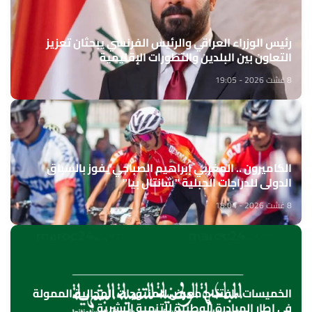
رئيس الوزراء العراقي والرئيس الفرنسي يبحثان تعزيز
التعاون بين البلدين والتطورات الإقليمية
8 غشت 2026 - 19:05
الكاميرون .. المغربي إبراهيم الصباحي يفوز بالسباق
الدولي للدراجات الجبلية "شانتال بيا"
8 غشت 2026 - 18:04
الخميسات ..افتتاح معرض للمنتوجات المجالية الممولة
في إطار المبادرة الوطنية للتنمية البشرية