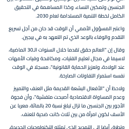
الجنسين وتمكين النساء، وكذا المساهمة في التحقيق
الكامل لخطة التنمية المستدامة لعام 2030.
واعتبر المسؤول الأممي أن الوقت قد حان من أجل تسريع
التقدم والوفاء بالوعد الذي تم التعهد به في بيجين.
وقال إن "العالم حقق تقدما خلال السنوات الـ30 الماضية،
لاسيما في مجال تعليم الفتيات، ومكافحة وفيات الأمهات
عند الولادة، وتعزيز الحماية القانونية"، مسجلا في الوقت
نفسه استمرار التفاوتات الصارخة.
ولاحظ أن "الأفعال البشعة القديمة مثل العنف والتمييز
وعدم المساواة الاقتصادية أصبحت متفشية"، وأن فجوة
الأجور بين الجنسين ما تزال تبلغ نسبة 20 بالمائة، معربا عن
الأسف لكون امرأة من بين ثلاث كانت ضحية للعنف.
وتطرق أيضا إلى التهديد الذي تمثله التكنولوجيات الجديدة،