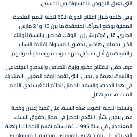
التي تعيق النهوض بالمساواة بين الجنسين.
وفي كلمة خلال افتتاح الدورة الـ69 للجنة الأمم المتحدة
المعنية بوضع المرأة، المنعقدة ما بين 10 و21 مارس
الجاري، قال غوتيريش إن "الوقت قد حان بالنسبة لأولئك
الذين يحملون هاجس تحقيق المساواة لفائدة النساء
والفتيات من أجل تشكيل جبهة موحدة وإسماع أصواتهم".
عرف حفل الافتتاح حضور وزيرة التضامن والإدماج الاجتماعي
والأسرة، نعيمة بن يحيى، التي تقود الوفد المغربي المشارك
في هذا الحدث، والسفير الممثل الدائم للمغرب لدى الأمم
المتحدة، عمر هلال.
وتسلط اللجنة الضوء، هذه السنة، على تنفيذ إعلان وخطة
عمل بيجين بشأن التقدم المحرز في مجال حقوق النساء،
المعتمدين في سنة 1995. كما سيتم تقييم التحديات الراهنة
التي تؤثر على تنفيذ هاتين الوثيقتين، وتحقيق المساواة بين