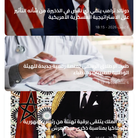
دونالد ترامب ينفي أي نقص في الذخيرة من شأنه التأثير
على الاستراتيجية العسكرية الأمريكية
6 غشت 2026 - 18:15
طب.. الإطلاق الرسمي لمنصة رقمية جديدة للهيئة
الوطنية للطبيبات والأطباء
6 غشت 2026 - 17:32
جلالة الملك يتلقى برقية تهنئة من رئيس جمهورية
سلوفاكيا بمناسبة ذكرى عيد العرش المجيد
6 غشت 2026 - 16:45