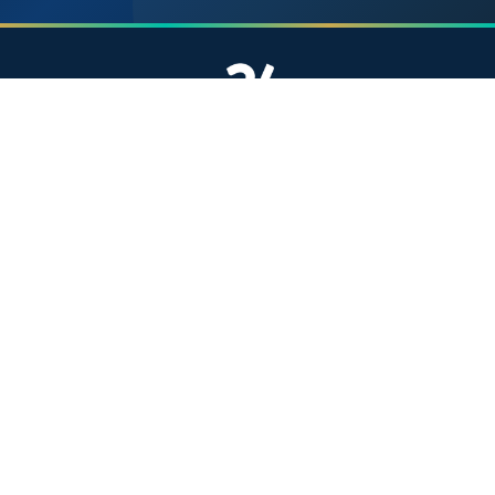
موقع إخباري مستقل وشامل. تابعوا يومياً آخر الأخبار
السياسية والاقتصادية والرياضية والثقافية من المغرب.
الأقسام
أخبار وطنية
رياضة
سياسة
دولي
جهات
صحة
روابط مفيدة
الملك محمد السادس
ولي العهد الأمير مولاي الحسن