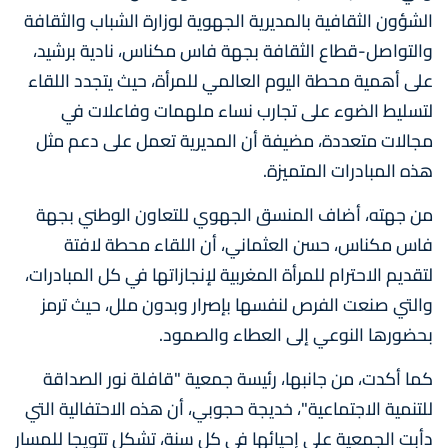
الشؤون الثقافية بالمديرية الجهوية لوزارة الشباب والثقافة
والتواصل-قطاع الثقافة بجهة فاس مكناس، نادية برشيد،
على أهمية محطة اليوم العالمي للمرأة، حيث يتجدد اللقاء
لتسليط الضوء على تجارب نساء ملهمات وفاعلات في
مجالات متعددة، مضيفة أن المديرية تعمل على دعم مثل
هذه المبادرات المتميزة.
من جهته، أضاف المنسق الجهوي للتعاون الوطني بجهة
فاس مكناس، حسن العثماني، أن اللقاء محطة لافتة
لتقديم الاحترام للمرأة المغربية لإنجازاتها في كل المبادرات،
والتي صنعت الفرص لنفسها بإصرار وبدون ملل، حيث ترمز
بحضورها النوعي إلى العطاء والصمود.
كما أكدت، من جانبها، رئيسة جمعية "قافلة نور الصداقة
للتنمية الاجتماعية"، خديجة حجوبي، أن هذه الاحتفالية التي
دأبت الجمعية على إحيائها في كل سنة، تشكل تتويجا للمسار