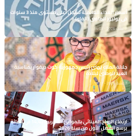
أسعار الغذاء العالمية تسجل أعلى مستوى منذ 3 سنوات
في يوليوز الماضي (الفاو)
7 غشت 2026 - 14:03
جلالة الملك يهنئ رئيس جمهورية كوت ديفوار بمناسبة
العيد الوطني لبلاده
7 غشت 2026 - 13:27
ارتفاع الرواج المينائي بالموانئ المغربية بـ14,4 في المائة
برسم الفصل الأول من سنة 2026