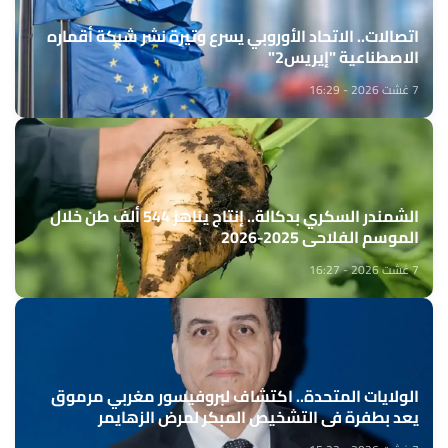
اتصالات.. الاتحاد الأوروبي يسرع وتيرة نشر شبكة أقماره
الاصطناعية "إيريس2"
7 غشت 2026 - 16:29
الشمندر السكري بدكالة.. إنتاج يناهز 544 ألف طن خلال
الموسم الفلاحي 2025-2026
7 غشت 2026 - 16:27
الولايات المتحدة.. اكتشاف لبروفيسور مغربي مرموق
يعد بطفرة في التشخيص المبكر لمرض الزهايمر