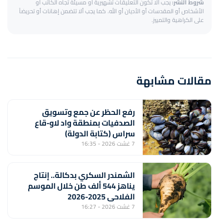
شروط النشر:
يجب ألا تكون التعليقات تشهيرية أو مسيئة تجاه الكاتب أو
الأشخاص أو المقدسات أو الأديان أو الله. كما يجب ألا تتضمن إهانات أو تحريضاً
على الكراهية والتمييز.
مقالات مشابهة
رفع الحظر عن جمع وتسويق
الصدفيات بمنطقة واد لاو-قاع
سراس (كتابة الدولة)
7 غشت 2026 - 16:35
الشمندر السكري بدكالة.. إنتاج
يناهز 544 ألف طن خلال الموسم
الفلاحي 2025-2026
7 غشت 2026 - 16:27