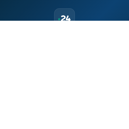
حمّل تطبيق Maroc24، أخبار المغرب تصلك أولاً
تطبيق أخبار المغرب 24 يوفّر لكم متابعة مباشرة لكل الأحداث التي تهمّ
المغرب ومغاربة العالم لحظة بلحظة، مع إشعارات فورية وتغطية
شاملة لكل المستجدات.
تحميل على
App Store
متوفر على
Google Play