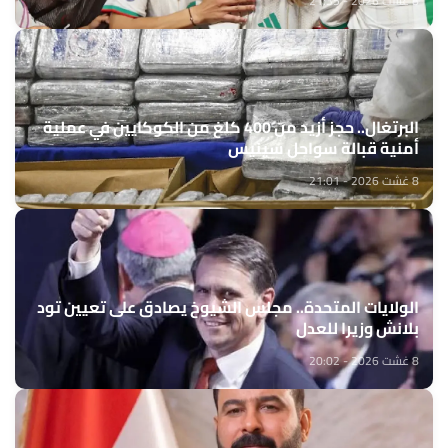
8 غشت 2026 - 21:35
البرتغال.. حجز أزيد من 400 كلغ من الكوكايين في عملية
أمنية قبالة سواحل سينيس
8 غشت 2026 - 21:01
الولايات المتحدة.. مجلس الشيوخ يصادق على تعيين تود
بلانش وزيرا للعدل
8 غشت 2026 - 20:02