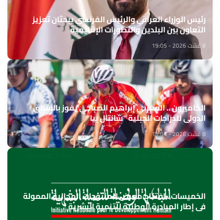
رئيس الوزراء العراقي والرئيس الفرنسي يبحثان تعزيز
التعاون بين البلدين والتطورات الإقليمية
8 غشت 2026 - 19:05
الكاميرون .. المغربي إبراهيم الصباحي يفوز بالسباق
الدولي للدراجات الجبلية "شانتال بيا"
8 غشت 2026 - 18:04
الخميسات ..افتتاح معرض للمنتوجات المجالية الممولة
في إطار المبادرة الوطنية للتنمية البشرية