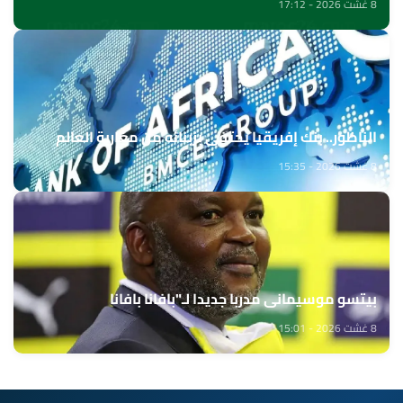
8 غشت 2026 - 17:12
الناظور.. بنك إفريقيا يحتفي بزبنائه من مغاربة العالم
8 غشت 2026 - 15:35
بيتسو موسيماني مدربا جديدا لـ"بافانا بافانا
8 غشت 2026 - 15:01