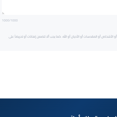
1000
/1000
و الأشخاص أو المقدسات أو الأديان أو الله. كما يجب ألا تتضمن إهانات أو تحريضاً على