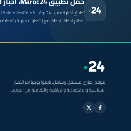
حمّل تطبيق Maroc24، أخبار المغرب تصلك أولاً
تطبيق أخبار المغرب 24 يوفّر لكم متا
العالم لحظة بلحظة، مع إشعارات فورية وتغطية 
موقع إخباري مستقل وشامل. تابعوا يومياً آخر الأخبار
السياسية والاقتصادية والرياضية والثقافية من المغرب.