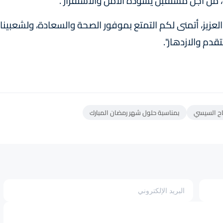
ة، من أجل مستقبل يسوده الأمن والاستقرار".
عزيز، أتمنى لكم التمتع بموفور الصحة والسعادة، ولشعبينا
قدم والازدهار".
تاح السيسي
بمناسبة حلول شهر رمضان المبارك